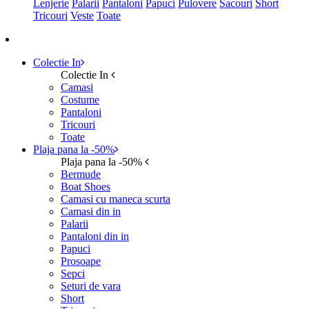
Lenjerie
Palarii
Pantaloni
Papuci
Pulovere
Sacouri
Short
Tricouri
Veste
Toate
Colectie In
Colectie In
Camasi
Costume
Pantaloni
Tricouri
Toate
Plaja pana la -50%
Plaja pana la -50%
Bermude
Boat Shoes
Camasi cu maneca scurta
Camasi din in
Palarii
Pantaloni din in
Papuci
Prosoape
Sepci
Seturi de vara
Short