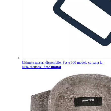
Ultimele masuri disponibile. Peste 500 modele cu pana la
-
60%
reducere.
Stoc limitat