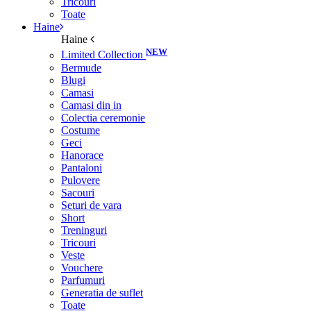
Tricouri
Toate
Haine
Haine
NEW
Limited Collection
Bermude
Blugi
Camasi
Camasi din in
Colectia ceremonie
Costume
Geci
Hanorace
Pantaloni
Pulovere
Sacouri
Seturi de vara
Short
Treninguri
Tricouri
Veste
Vouchere
Parfumuri
Generatia de suflet
Toate