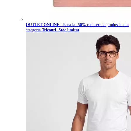
OUTLET ONLINE
- Pana la
-50%
reducere la produsele din
categoria
Tricouri. Stoc limitat