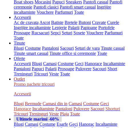
Boat shoes
Mocasini
Papuci
Sneakers
Pantofi casual
Pantofi
ceremonie
Pantofi clasici
Pantofi smart casual
Ingrijire
incaltaminte
Vouchere
Parfumuri
Toate
Accesorii
Ac de cravata
Ascot
Batiste
Bretele
Butoni
Cravate
Curele
Ingrijire incaltaminte
Lenjerie
Palarii
Papioane
Portofele
Prosoape
Rucsacuri
Sepci
Seturi
Sosete
Vouchere
Parfumuri
Toate
Tinute
Blugi
Costume
Pantaloni
Sacouri
Seturi de vara
Tinute casual
Tinute smart casual
Tinute office si ceremonie
Toate
Oferte
Accesorii
Blugi
Camasi
Costume
Geci
Hanorace
Incaltaminte
Pantaloni
Papuci
Palarii
Prosoape
Pulovere
Sacouri
Short
Treninguri
Tricouri
Veste
Toate
Outlet
Promo pachete tricouri
Accesorii
Blugi
Bermude
Camasi din in
Camasi
Costume
Geci
Hanorace
Incaltaminte
Pantaloni
Pulovere
Sacouri
Shorturi
Tricouri
Treninguri
Veste
Plaja
Toate
Ultimele marimi -60%
Blugi
Camasi
Costume
Esarfe
Geci
Hanorac
Incaltaminte