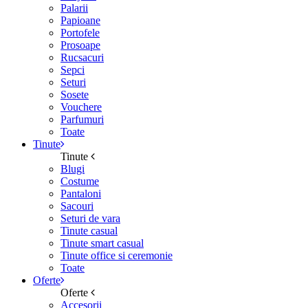
Palarii
Papioane
Portofele
Prosoape
Rucsacuri
Sepci
Seturi
Sosete
Vouchere
Parfumuri
Toate
Tinute
Tinute
Blugi
Costume
Pantaloni
Sacouri
Seturi de vara
Tinute casual
Tinute smart casual
Tinute office si ceremonie
Toate
Oferte
Oferte
Accesorii