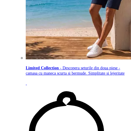
Limited Collection
- Descopera seturile din doua piese -
camasa cu maneca scurta si bermude. Simplitate si lejeritate