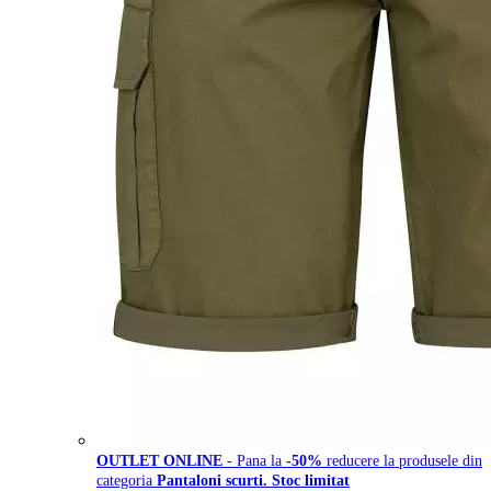
OUTLET ONLINE
- Pana la
-50%
reducere la produsele din
categoria
Pantaloni scurti. Stoc limitat