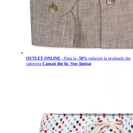
OUTLET ONLINE
- Pana la
-50%
reducere la produsele din
categoria
Camasi din In. Stoc limitat