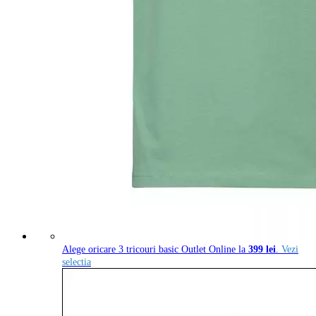
Alege oricare 3 tricouri basic Outlet Online la
399 lei
.
Vezi
selectia