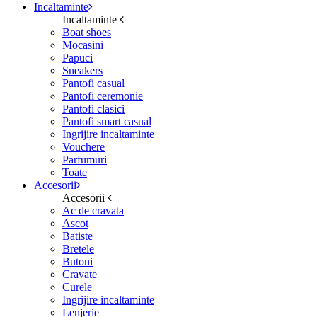
Incaltaminte
Incaltaminte
Boat shoes
Mocasini
Papuci
Sneakers
Pantofi casual
Pantofi ceremonie
Pantofi clasici
Pantofi smart casual
Ingrijire incaltaminte
Vouchere
Parfumuri
Toate
Accesorii
Accesorii
Ac de cravata
Ascot
Batiste
Bretele
Butoni
Cravate
Curele
Ingrijire incaltaminte
Lenjerie