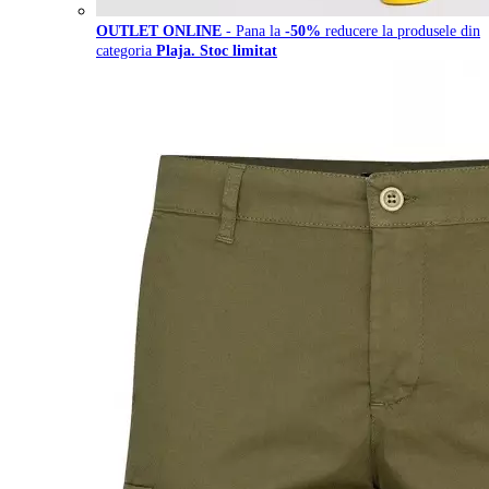
OUTLET ONLINE
- Pana la
-50%
reducere la produsele din
categoria
Plaja. Stoc limitat