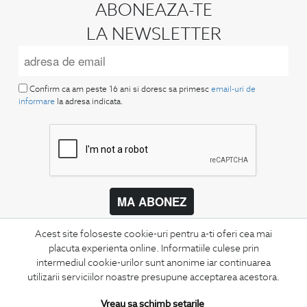
ABONEAZA-TE
LA NEWSLETTER
Confirm ca am peste 16 ani si doresc sa primesc
email-uri de
informare
la adresa indicata.
MA ABONEZ
Fii mereu la curent cu noutatile noastre,
Acest site foloseste cookie-uri pentru a-ti oferi cea mai
oferte speciale si trenduri in moda masculina.
placuta experienta online. Informatiile culese prin
intermediul cookie-urilor sunt anonime iar continuarea
CONCIERGE
utilizarii serviciilor noastre presupune acceptarea acestora.
Termeni si conditii
Vreau sa schimb setarile