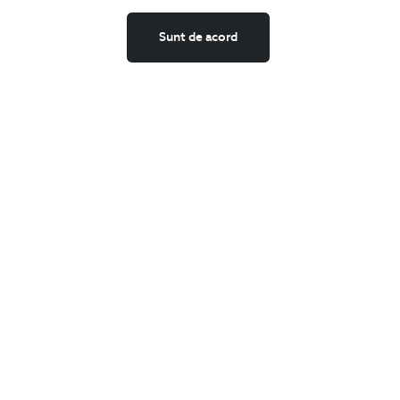
Schimburi si retur
Securitatea datelor
Sunt de acord
Feedback site
ANPC
SOL
BIGOTTI
Contact
Magazine
Cariere
Intrebari frecvente
Preturi retusuri
Sitemap
SHARE
Facebook
LinkedIn