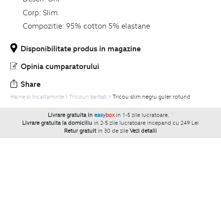
Corp:
Slim
Compozitie:
95% cotton 5% elastane
Disponibilitate produs in magazine
Opinia cumparatorului
Share
Haine si Incaltaminte
Tricouri barbati
Tricou slim negru guler rotund
Livrare gratuita in
easy
box
in 1-5 zile lucratoare.
`
Livrare gratuita la domiciliu
in 2-5 zile lucratoare incepand cu 249 Lei
Retur gratuit
in 30 de zile
Vezi detalii