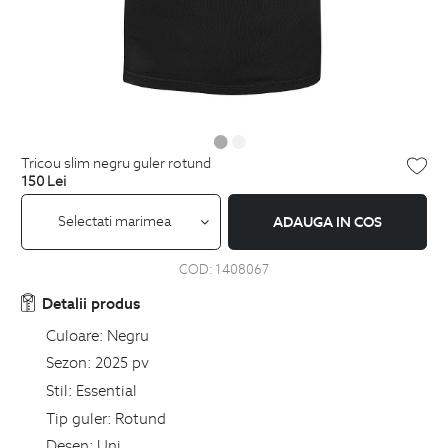
tricou slim negru guler rotund
150
Lei
Selectati marimea
ADAUGA IN COS
COD:
1408067
Detalii produs
Culoare:
Negru
Sezon:
2025 pv
Stil:
Essential
Tip guler:
Rotund
Desen:
Uni