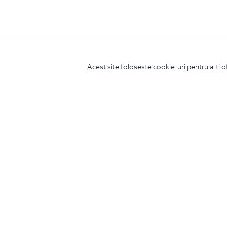
Acest site foloseste cookie-uri pentru a-ti o
ABONEAZA-TE
LA NEWSLETTER