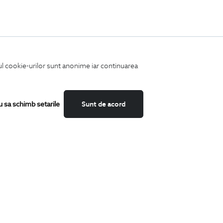
iul cookie-urilor sunt anonime iar continuarea
u sa schimb setarile
Sunt de acord
Fii mereu la curent cu noutatile noastre,
oferte speciale si trenduri in moda masculina.