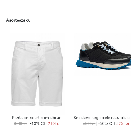
Asorteaza cu
pantaloni scurti slim albi uni
sneakers negri piele naturala si tex
350
Lei
| -40% Off
210
Lei
650
Lei
| -50% Off
325
Lei