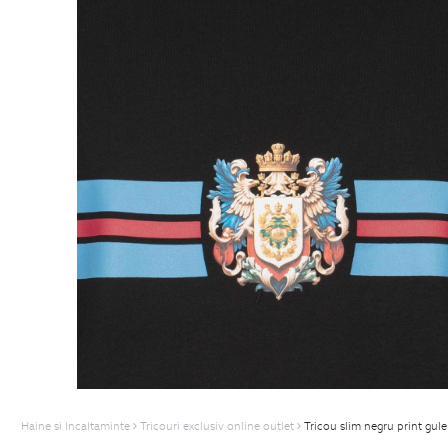
Haine si Incaltaminte
Tricouri exclusiv online outlet
Tricou slim negru print gul