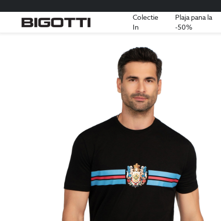
Colectie
Plaja pana la
In
-50%