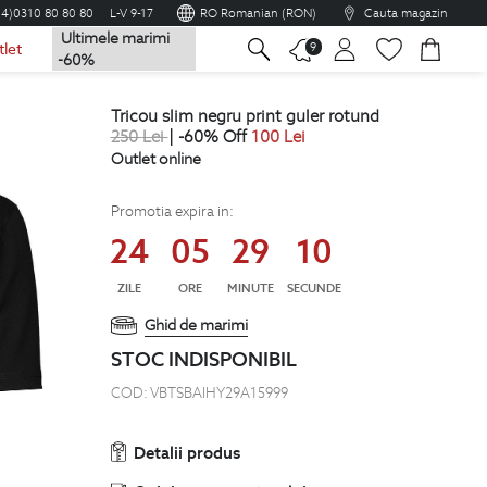
04)0310 80 80 80
L-V 9-17
RO Romanian (RON)
Cauta magazin
Ultimele marimi
na
9
tlet
-60%
tricou slim negru print guler rotund
250
Lei
| -60% Off
100
Lei
Outlet online
Promotia expira in:
24
05
29
09
ZILE
ORE
MINUTE
SECUNDE
Ghid de marimi
STOC INDISPONIBIL
COD:
VBTSBAIHY29A15999
Detalii produs
Opinia cumparatorului