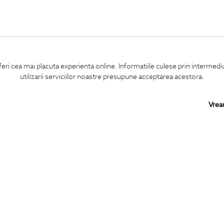
feri cea mai placuta experienta online. Informatiile culese prin intermed
utilizarii serviciilor noastre presupune acceptarea acestora.
Vrea
Confirm ca am peste 16 ani si doresc sa primesc
email-uri de informare
la adresa indicata.
MA ABONEZ