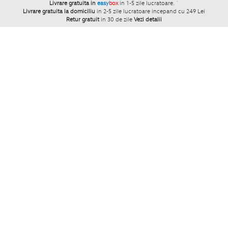
Livrare gratuita in
easy
box
in 1-5 zile lucratoare.
`
Livrare gratuita la domiciliu
in 2-5 zile lucratoare incepand cu 249 Lei
Retur gratuit
in 30 de zile
Vezi detalii