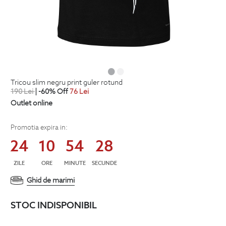
tricou slim negru print guler rotund
190
Lei
| -60% Off
76
Lei
Outlet online
Promotia expira in:
24
10
54
28
ZILE
ORE
MINUTE
SECUNDE
Ghid de marimi
STOC INDISPONIBIL