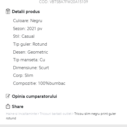
COD:
VBTSBA7FW20A15109
Detalii produs
Culoare:
Negru
Sezon:
2021 pv
Stil:
Casual
Tip guler:
Rotund
Desen:
Geometric
Tip manseta:
Cu
Dimensiune:
Scurt
Corp:
Slim
Compozitie:
100%bumbac
Opinia cumparatorului
Share
Haine si Incaltaminte
Tricouri barbati outlet
Tricou slim negru print guler
rotund