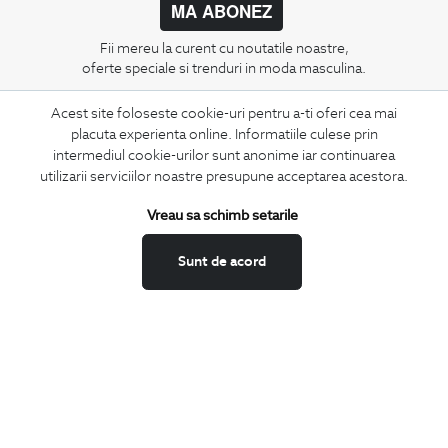
MA ABONEZ
Fii mereu la curent cu noutatile noastre,
oferte speciale si trenduri in moda masculina.
Acest site foloseste cookie-uri pentru a-ti oferi cea mai
CONCIERGE
placuta experienta online. Informatiile culese prin
Termeni si conditii
intermediul cookie-urilor sunt anonime iar continuarea
Schimburi si retur
utilizarii serviciilor noastre presupune acceptarea acestora.
Securitatea datelor
Vreau sa schimb setarile
Feedback site
ANPC
Sunt de acord
SOL
BIGOTTI
Contact
Magazine
Cariere
Intrebari frecvente