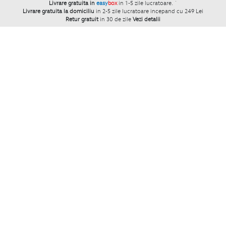
Livrare gratuita in
easy
box
in 1-5 zile lucratoare.
`
Livrare gratuita la domiciliu
in 2-5 zile lucratoare incepand cu 249 Lei
Retur gratuit
in 30 de zile
Vezi detalii