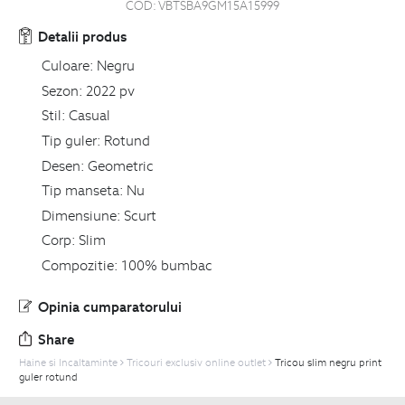
COD:
VBTSBA9GM15A15999
Detalii produs
Culoare:
Negru
Sezon:
2022 pv
Stil:
Casual
Tip guler:
Rotund
Desen:
Geometric
Tip manseta:
Nu
Dimensiune:
Scurt
Corp:
Slim
Compozitie:
100% bumbac
Opinia cumparatorului
Share
Haine si Incaltaminte
Tricouri exclusiv online outlet
Tricou slim negru print
guler rotund