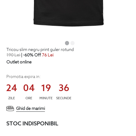
tricou slim negru print guler rotund
190
Lei
| -60% Off
76
Lei
Outlet online
Promotia expira in:
24
04
19
36
ZILE
ORE
MINUTE
SECUNDE
Ghid de marimi
STOC INDISPONIBIL