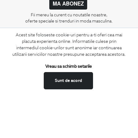
MA ABONEZ
Fii mereu la curent cu noutatile noastre,
oferte speciale si trenduri in moda masculina.
Acest site foloseste cookie-uri pentru a-ti oferi cea mai
CONCIERGE
placuta experienta online. Informatiile culese prin
Termeni si conditii
intermediul cookie-urilor sunt anonime iar continuarea
Schimburi si retur
utilizarii serviciilor noastre presupune acceptarea acestora.
Securitatea datelor
Vreau sa schimb setarile
Feedback site
ANPC
Sunt de acord
SOL
BIGOTTI
Contact
Magazine
Cariere
Intrebari frecvente