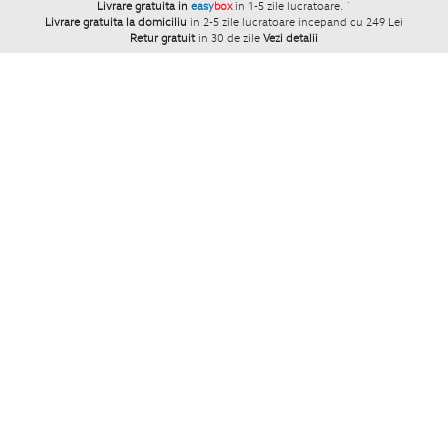
Livrare gratuita in
easy
box
in 1-5 zile lucratoare.
`
Livrare gratuita la domiciliu
in 2-5 zile lucratoare incepand cu 249 Lei
Retur gratuit
in 30 de zile
Vezi detalii