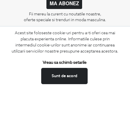
MA ABONEZ
Fii mereu la curent cu noutatile noastre,
oferte speciale si trenduri in moda masculina.
Acest site foloseste cookie-uri pentru a-ti oferi cea mai
CONCIERGE
placuta experienta online. Informatiile culese prin
Termeni si conditii
intermediul cookie-urilor sunt anonime iar continuarea
Schimburi si retur
utilizarii serviciilor noastre presupune acceptarea acestora.
Securitatea datelor
Vreau sa schimb setarile
Feedback site
ANPC
Sunt de acord
SOL
BIGOTTI
Contact
Magazine
Cariere
Intrebari frecvente