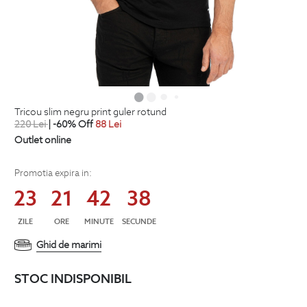
tricou slim negru print guler rotund
220
Lei
| -60% Off
88
Lei
Outlet online
Promotia expira in:
23
21
42
38
ZILE
ORE
MINUTE
SECUNDE
Ghid de marimi
STOC INDISPONIBIL