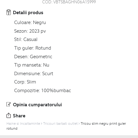
COD:
VBTSBAGHN06A15999
Detalii produs
Culoare:
Negru
Sezon:
2023 pv
Stil:
Casual
Tip guler:
Rotund
Desen:
Geometric
Tip manseta:
Nu
Dimensiune:
Scurt
Corp:
Slim
Compozitie:
100%bumbac
Opinia cumparatorului
Share
Haine si Incaltaminte
Tricouri barbati outlet
Tricou slim negru print guler
rotund