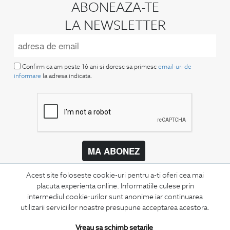
ABONEAZA-TE
LA NEWSLETTER
Confirm ca am peste 16 ani si doresc sa primesc
email-uri de
informare
la adresa indicata.
MA ABONEZ
Fii mereu la curent cu noutatile noastre,
Acest site foloseste cookie-uri pentru a-ti oferi cea mai
oferte speciale si trenduri in moda masculina.
placuta experienta online. Informatiile culese prin
intermediul cookie-urilor sunt anonime iar continuarea
CONCIERGE
utilizarii serviciilor noastre presupune acceptarea acestora.
Termeni si conditii
Vreau sa schimb setarile