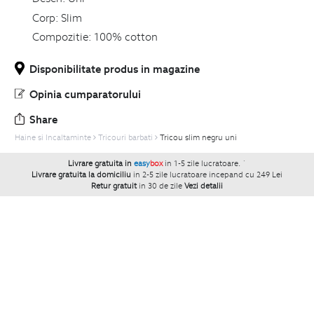
Corp:
Slim
Compozitie:
100% cotton
Disponibilitate produs in magazine
Opinia cumparatorului
Share
Haine si Incaltaminte
Tricouri barbati
Tricou slim negru uni
Livrare gratuita in
easy
box
in 1-5 zile lucratoare.
`
Livrare gratuita la domiciliu
in 2-5 zile lucratoare incepand cu 249 Lei
Retur gratuit
in 30 de zile
Vezi detalii