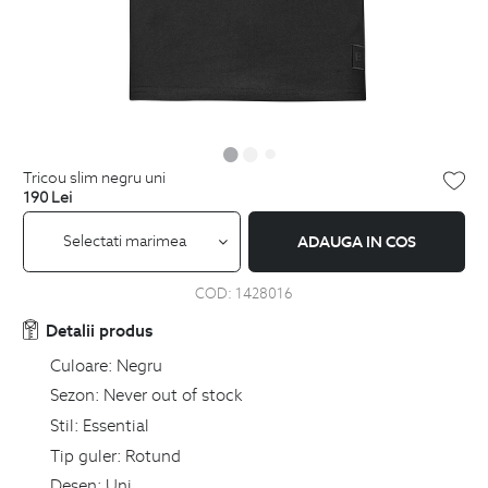
tricou slim negru uni
190
Lei
Selectati marimea
ADAUGA IN COS
COD:
1428016
Detalii produs
Culoare:
Negru
Sezon:
Never out of stock
Stil:
Essential
Tip guler:
Rotund
Desen:
Uni