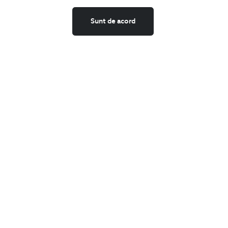
Schimburi si retur
Securitatea datelor
Sunt de acord
Feedback site
ANPC
SOL
BIGOTTI
Contact
Magazine
Cariere
Intrebari frecvente
Preturi retusuri
Sitemap
SHARE
Facebook
LinkedIn