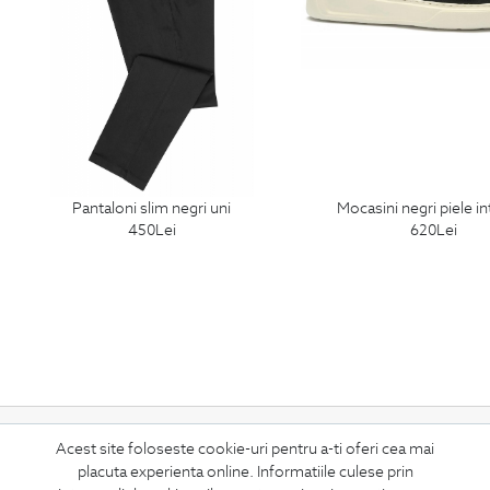
pantaloni slim negri uni
mocasini negri piele i
450
Lei
620
Lei
ABONEAZA-TE
Acest site foloseste cookie-uri pentru a-ti oferi cea mai
LA NEWSLETTER
placuta experienta online. Informatiile culese prin