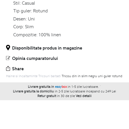
Stil:
Casual
Tip guler:
Rotund
Desen:
Uni
Corp:
Slim
Compozitie:
100% linen
Disponibilitate produs in magazine
Opinia cumparatorului
Share
Haine si Incaltaminte
Tricouri barbati
Tricou din in slim negru uni guler rotund
Livrare gratuita in
easy
box
in 1-5 zile lucratoare.
`
Livrare gratuita la domiciliu
in 2-5 zile lucratoare incepand cu 249 Lei
Retur gratuit
in 30 de zile
Vezi detalii