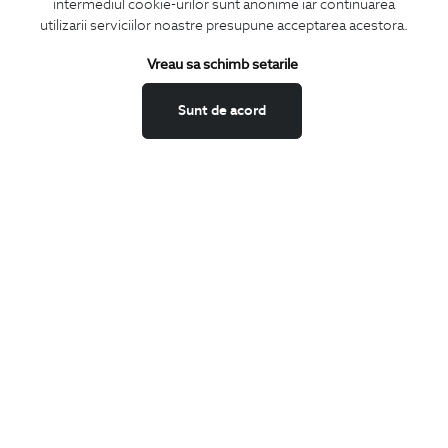
intermediul cookie-urilor sunt anonime iar continuarea
utilizarii serviciilor noastre presupune acceptarea acestora.
Vreau sa schimb setarile
Confirm ca am peste 16 ani si doresc sa primesc
email-uri de
informare
la adresa indicata.
Sunt de acord
MA ABONEZ
Fii mereu la curent cu noutatile noastre,
oferte speciale si trenduri in moda masculina.
CONCIERGE
Termeni si conditii
Schimburi si retur
Securitatea datelor