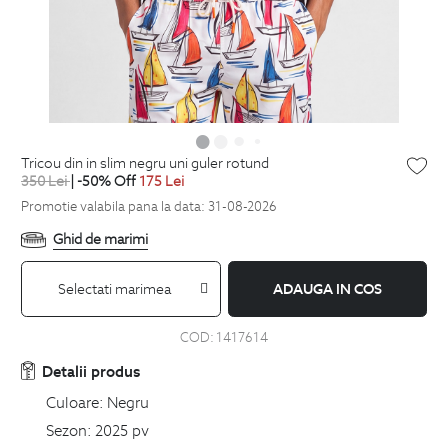
tricou din in slim negru uni guler rotund
350
Lei
| -50% Off
175
Lei
Promotie valabila pana la data: 31-08-2026
Ghid de marimi
Selectati marimea
ADAUGA IN COS
COD:
1417614
Detalii produs
Culoare:
Negru
Sezon:
2025 pv