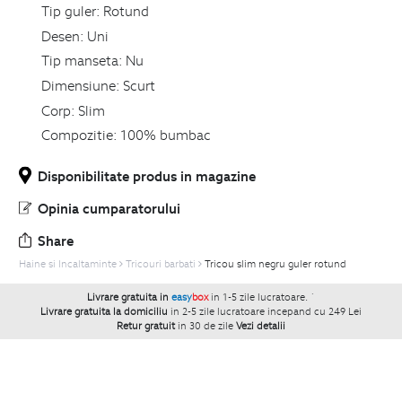
Tip guler:
Rotund
Desen:
Uni
Tip manseta:
Nu
Dimensiune:
Scurt
Corp:
Slim
Compozitie:
100% bumbac
Disponibilitate produs in magazine
Opinia cumparatorului
Share
Haine si Incaltaminte
Tricouri barbati
Tricou slim negru guler rotund
Livrare gratuita in
easy
box
in 1-5 zile lucratoare.
`
Livrare gratuita la domiciliu
in 2-5 zile lucratoare incepand cu 249 Lei
Retur gratuit
in 30 de zile
Vezi detalii