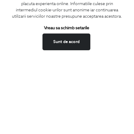
placuta experienta online. Informatiile culese prin
CONCIERGE
intermediul cookie-urilor sunt anonime iar continuarea
Termeni si conditii
utilizarii serviciilor noastre presupune acceptarea acestora.
Schimburi si retur
Vreau sa schimb setarile
Securitatea datelor
Feedback site
Sunt de acord
ANPC
SOL
BIGOTTI
Contact
Magazine
Cariere
Intrebari frecvente
Preturi retusuri
Sitemap