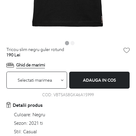
tricou slim negru guler rotund
190
Lei
Ghid de marimi
Selectati marimea
ADAUGA IN COS
COD:
VBTSAS8GK46A15999
Detalii produs
Culoare:
Negru
Sezon:
2021 ti
Stil:
Casual