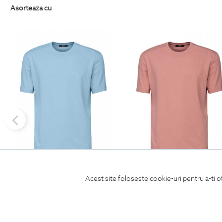
Asorteaza cu
tricou slim bleu uni
tricou slim somon uni guler ro
Acest site foloseste cookie-uri pentru a-ti o
220
Lei
| -20% Off
176
Lei
220
Lei
| -20% Off
176
Lei