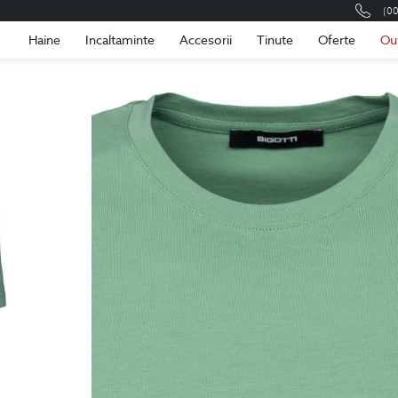
(0
Romania
Roma
Haine
Incaltaminte
Accesorii
Tinute
Oferte
Ou