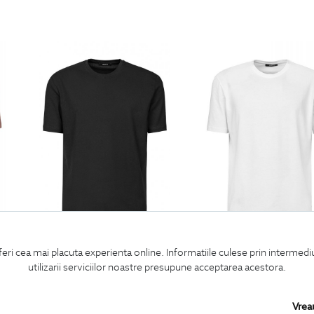
tund
tricou slim negru uni guler rotund
tricou slim alb uni guler 
feri cea mai placuta experienta online. Informatiile culese prin intermed
220
Lei
| -20% Off
176
Lei
220
Lei
| -20% Off
176
utilizarii serviciilor noastre presupune acceptarea acestora.
Vrea