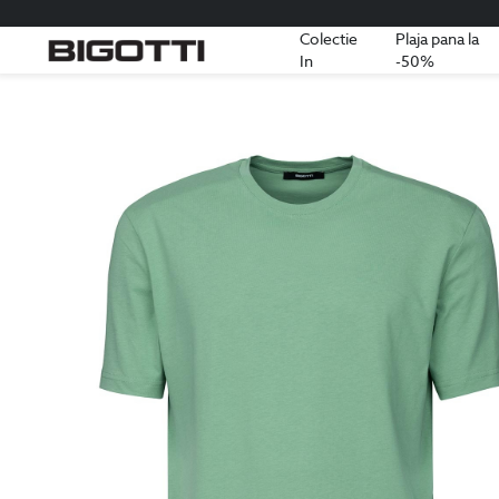
Colectie
Plaja pana la
In
-50%