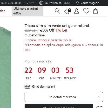
04)0310 80 80 80
L-V 9-17
RO Romanian (RON)
Cauta magazin
Ultimele marimi
na
8
tlet
-60%
tricou slim slim verde uni guler rotund
220
Lei
| -20% Off
176
Lei
Outlet online
Oricare 3 tricouri basic la 399 lei
*Promotia se aplica dupa adaugarea a 3 tricouri in
cos
Promotia expira in:
22
09
03
52
ZILE
ORE
MINUTE
SECUNDE
Ghid de marimi
Selectati marimea
ADAUGA IN COS