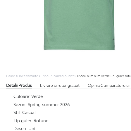
Haine si Incaltaminte
Tricouri barbati outlet
Tricou slim slim verde uni guler rot
Detalii Produs
Livrare si retur gratuit
Opinia Cumparatorului
Culoare:
Verde
Sezon:
Spring-summer 2026
Stil:
Casual
Tip guler:
Rotund
Desen:
Uni