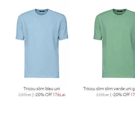
tricou slim bleu uni
tricou slim slim verde uni 
220
Lei
| -20% Off
176
Lei
220
Lei
| -20% Off
1