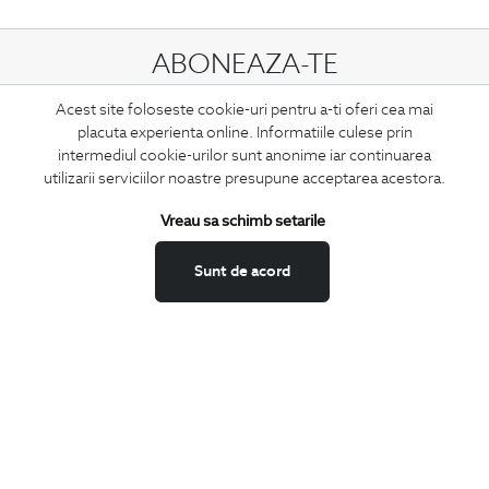
ABONEAZA-TE
LA NEWSLETTER
Acest site foloseste cookie-uri pentru a-ti oferi cea mai
placuta experienta online. Informatiile culese prin
intermediul cookie-urilor sunt anonime iar continuarea
utilizarii serviciilor noastre presupune acceptarea acestora.
Confirm ca am peste 16 ani si doresc sa primesc
email-uri de
informare
la adresa indicata.
Vreau sa schimb setarile
Sunt de acord
MA ABONEZ
Fii mereu la curent cu noutatile noastre,
oferte speciale si trenduri in moda masculina.
CONCIERGE