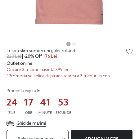
tricou slim somon uni guler rotund
220
Lei
| -20% Off
176
Lei
Outlet online
Oricare 3 tricouri basic la 399 lei
*Promotia se aplica dupa adaugarea a 3 tricouri in cos
Promotia expira in:
24
17
41
52
ZILE
ORE
MINUTE
SECUNDE
Ghid de marimi
Selectati marimea
ADAUGA IN COS