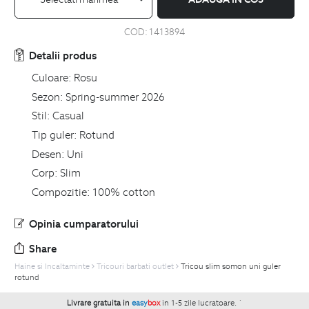
COD:
1413894
Detalii produs
Culoare:
Rosu
Sezon:
Spring-summer 2026
Stil:
Casual
Tip guler:
Rotund
Desen:
Uni
Corp:
Slim
Compozitie:
100% cotton
Opinia cumparatorului
Share
Haine si Incaltaminte
Tricouri barbati outlet
Tricou slim somon uni guler
rotund
Livrare gratuita in
easy
box
in 1-5 zile lucratoare.
`