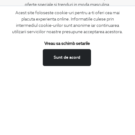
oferte speciale si trenduri in moda masculina.
Acest site foloseste cookie-uri pentru a-ti oferi cea mai
placuta experienta online. Informatiile culese prin
CONCIERGE
intermediul cookie-urilor sunt anonime iar continuarea
Termeni si conditii
utilizarii serviciilor noastre presupune acceptarea acestora.
Schimburi si retur
Vreau sa schimb setarile
Securitatea datelor
Feedback site
Sunt de acord
ANPC
SOL
BIGOTTI
Contact
Magazine
Cariere
Intrebari frecvente
Preturi retusuri
Sitemap