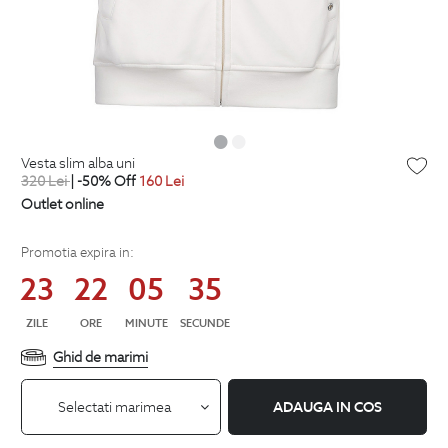
vesta slim alba uni
320
Lei
| -50% Off
160
Lei
Outlet online
Promotia expira in:
23
22
05
34
ZILE
ORE
MINUTE
SECUNDE
Ghid de marimi
Selectati marimea
ADAUGA IN COS