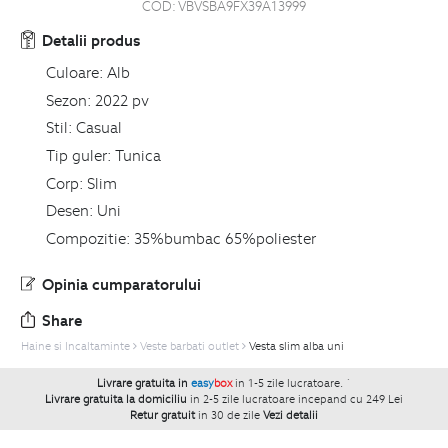
COD:
VBVSBA9FX39A13999
Detalii produs
Culoare:
Alb
Sezon:
2022 pv
Stil:
Casual
Tip guler:
Tunica
Corp:
Slim
Desen:
Uni
Compozitie:
35%bumbac 65%poliester
Opinia cumparatorului
Share
Haine si Incaltaminte
Veste barbati outlet
Vesta slim alba uni
Livrare gratuita in
easy
box
in 1-5 zile lucratoare.
`
Livrare gratuita la domiciliu
in 2-5 zile lucratoare incepand cu 249 Lei
Retur gratuit
in 30 de zile
Vezi detalii