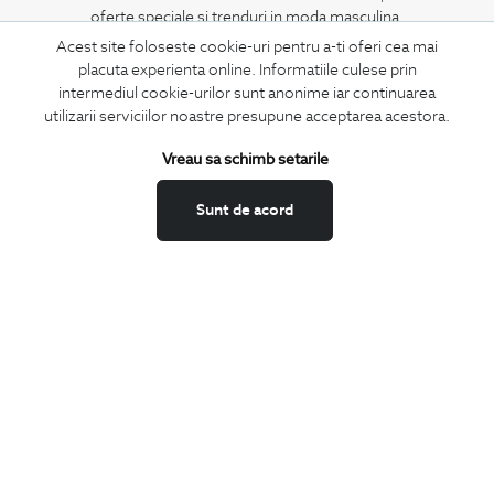
oferte speciale si trenduri in moda masculina.
Acest site foloseste cookie-uri pentru a-ti oferi cea mai
placuta experienta online. Informatiile culese prin
CONCIERGE
intermediul cookie-urilor sunt anonime iar continuarea
Termeni si conditii
utilizarii serviciilor noastre presupune acceptarea acestora.
Schimburi si retur
Vreau sa schimb setarile
Securitatea datelor
Feedback site
Sunt de acord
ANPC
SOL
BIGOTTI
Contact
Magazine
Cariere
Intrebari frecvente
Preturi retusuri
Sitemap