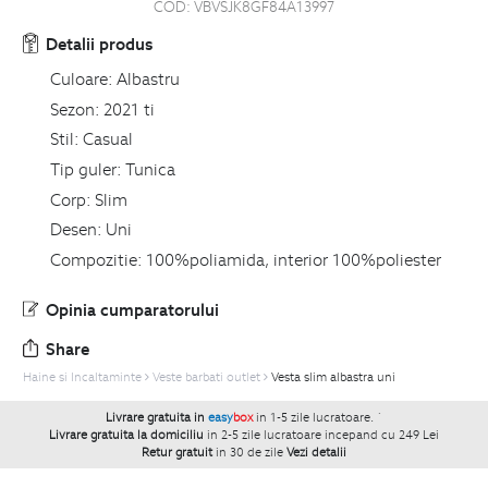
COD:
VBVSJK8GF84A13997
Detalii produs
Culoare:
Albastru
Sezon:
2021 ti
Stil:
Casual
Tip guler:
Tunica
Corp:
Slim
Desen:
Uni
Compozitie:
100%poliamida, interior 100%poliester
Opinia cumparatorului
Share
Haine si Incaltaminte
Veste barbati outlet
Vesta slim albastra uni
Livrare gratuita in
easy
box
in 1-5 zile lucratoare.
`
Livrare gratuita la domiciliu
in 2-5 zile lucratoare incepand cu 249 Lei
Retur gratuit
in 30 de zile
Vezi detalii