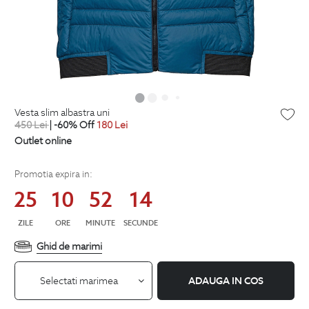
vesta slim albastra uni
450
Lei
| -60% Off
180
Lei
Outlet online
Promotia expira in:
25
10
52
13
ZILE
ORE
MINUTE
SECUNDE
Ghid de marimi
Selectati marimea
ADAUGA IN COS