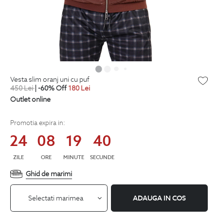
vesta slim oranj uni cu puf
450
Lei
| -60% Off
180
Lei
Outlet online
Promotia expira in:
24
08
19
39
ZILE
ORE
MINUTE
SECUNDE
Ghid de marimi
Selectati marimea
ADAUGA IN COS