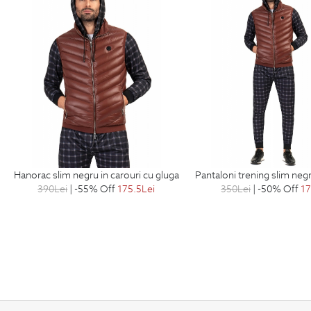
hanorac slim negru in carouri cu gluga
pantaloni trening slim negr
390
Lei
| -55% Off
175.5
Lei
350
Lei
| -50% Off
1