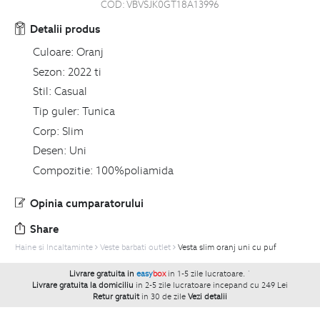
COD:
VBVSJK0GT18A13996
Detalii produs
Culoare:
Oranj
Sezon:
2022 ti
Stil:
Casual
Tip guler:
Tunica
Corp:
Slim
Desen:
Uni
Compozitie:
100%poliamida
Opinia cumparatorului
Share
Haine si Incaltaminte
Veste barbati outlet
Vesta slim oranj uni cu puf
Livrare gratuita in
easy
box
in 1-5 zile lucratoare.
`
Livrare gratuita la domiciliu
in 2-5 zile lucratoare incepand cu 249 Lei
Retur gratuit
in 30 de zile
Vezi detalii