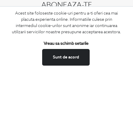
ABONEAZA-TE
Acest site foloseste cookie-uri pentru a-ti oferi cea mai
LA NEWSLETTER
placuta experienta online. Informatiile culese prin
intermediul cookie-urilor sunt anonime iar continuarea
utilizarii serviciilor noastre presupune acceptarea acestora.
Confirm ca am peste 16 ani si doresc sa primesc
email-uri de
Vreau sa schimb setarile
informare
la adresa indicata.
Sunt de acord
MA ABONEZ
Fii mereu la curent cu noutatile noastre,
oferte speciale si trenduri in moda masculina.
CONCIERGE
Termeni si conditii