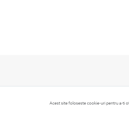
ABONEAZA-TE
LA NEWSLETTER
Acest site foloseste cookie-uri pentru a-ti o