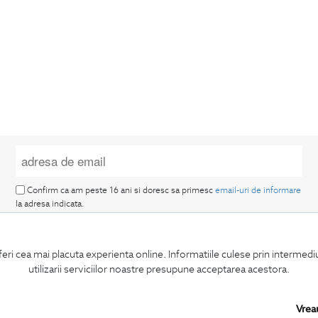
Confirm ca am peste 16 ani si doresc sa primesc
email-uri de informare
la adresa indicata.
feri cea mai placuta experienta online. Informatiile culese prin intermed
utilizarii serviciilor noastre presupune acceptarea acestora.
MA ABONEZ
Vrea