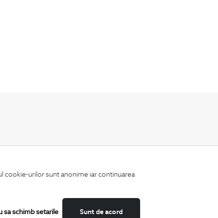
Fii mereu la curent cu noutatile noastre,
oferte speciale si trenduri in moda masculina.
iul cookie-urilor sunt anonime iar continuarea
u sa schimb setarile
Sunt de acord