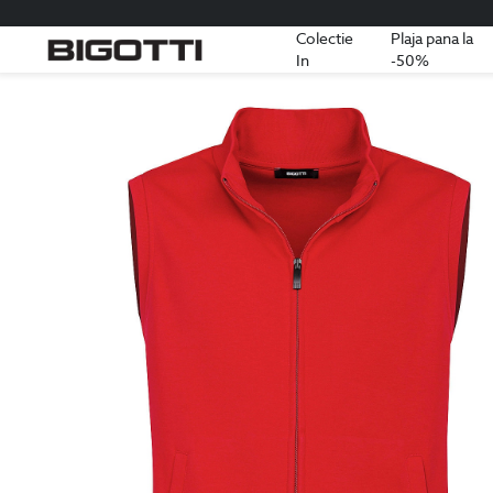
Colectie
Plaja pana la
In
-50%