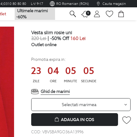
04)0310 80 80 80
L-V 9-17
RO Romanian (RON)
Cauta magazin
Ultimele marimi
na
9
tlet
-60%
vesta slim rosie uni
320
Lei
| -50% Off
160
Lei
Outlet online
Promotia expira in:
23
04
05
04
ZILE
ORE
MINUTE
SECUNDE
Ghid de marimi
Selectati marimea
ADAUGA IN COS
COD:
VBVSBA9GO36A13996