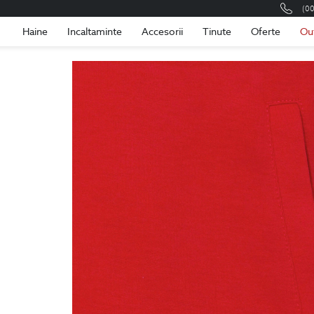
(0
Romania
Roma
Haine
Incaltaminte
Accesorii
Tinute
Oferte
Ou