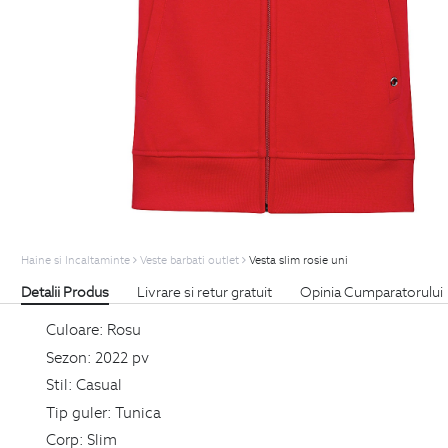
Haine si Incaltaminte
Veste barbati outlet
Vesta slim rosie uni
Detalii Produs
Livrare si retur gratuit
Opinia Cumparatorului
Culoare:
Rosu
Sezon:
2022 pv
Stil:
Casual
Tip guler:
Tunica
Corp:
Slim