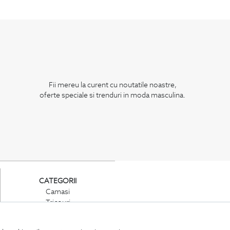
Fii mereu la curent cu noutatile noastre,
oferte speciale si trenduri in moda masculina.
CATEGORII
Camasi
Tricouri
Sacouri
Costume