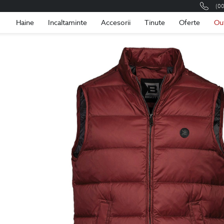
(0
Romania
Roma
Haine
Incaltaminte
Accesorii
Tinute
Oferte
Ou