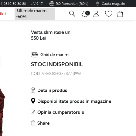
04)0310 80 80 80
L-V 9-17
RO Romanian (RON)
Cauta magazin
Ultimele marimi
na
9
tlet
-60%
vesta slim rosie uni
550
Lei
Ghid de marimi
STOC INDISPONIBIL
COD:
VBVSJKHGF78A13996
Detalii produs
Disponibilitate produs in magazine
Opinia cumparatorului
Share