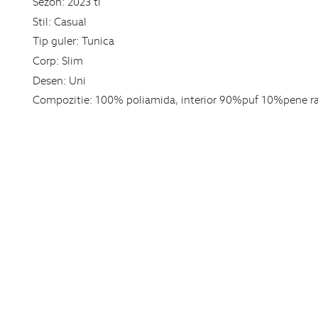
Sezon:
2023 ti
Stil:
Casual
Tip guler:
Tunica
Corp:
Slim
Desen:
Uni
Compozitie:
100% poliamida, interior 90%puf 10%pene r