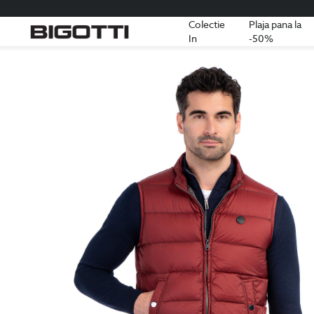
Colectie
Plaja pana la
In
-50%