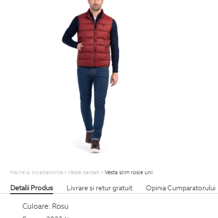
Haine si Incaltaminte
Veste barbati
Vesta slim rosie uni
Detalii Produs
Livrare si retur gratuit
Opinia Cumparatorului
Culoare:
Rosu