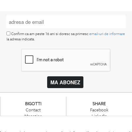
Confirm ca am peste 16 ani si doresc sa primesc
email-uri de informare
la adresa indicata.
MA ABONEZ
BIGOTTI
SHARE
Contact
Facebook
Magazine
LinkedIn
Cariere
Twitter
Intrebari frecvente
Pinterest