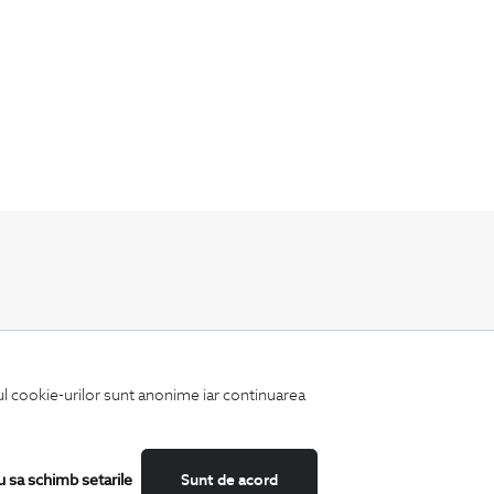
Fii mereu la curent cu noutatile noastre,
oferte speciale si trenduri in moda masculina.
iul cookie-urilor sunt anonime iar continuarea
u sa schimb setarile
Sunt de acord