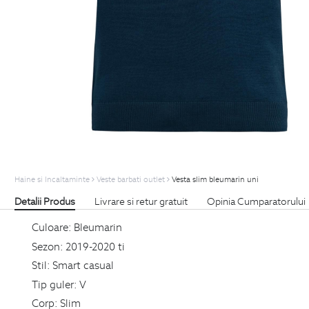
Haine si Incaltaminte
Veste barbati outlet
Vesta slim bleumarin uni
Detalii Produs
Livrare si retur gratuit
Opinia Cumparatorului
Culoare:
Bleumarin
Sezon:
2019-2020 ti
Stil:
Smart casual
Tip guler:
V
Corp:
Slim