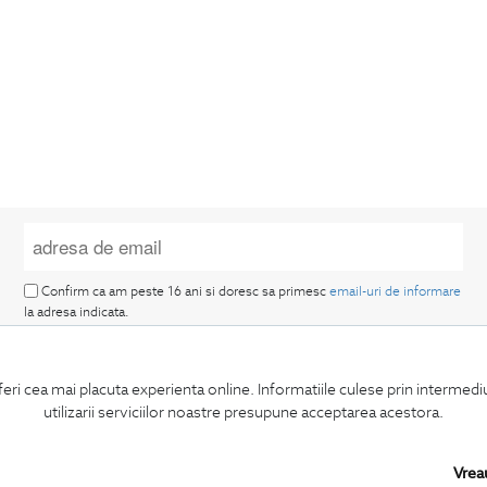
Confirm ca am peste 16 ani si doresc sa primesc
email-uri de informare
la adresa indicata.
feri cea mai placuta experienta online. Informatiile culese prin intermed
utilizarii serviciilor noastre presupune acceptarea acestora.
MA ABONEZ
Vrea