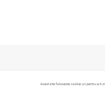
ABONEAZA-TE
LA NEWSLETTER
Acest site foloseste cookie-uri pentru a-ti o