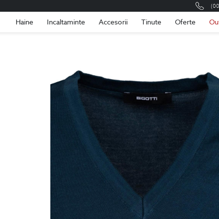
(0
Romania
Roma
Haine
Incaltaminte
Accesorii
Tinute
Oferte
Ou