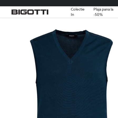
Colectie
Plaja pana la
In
-50%