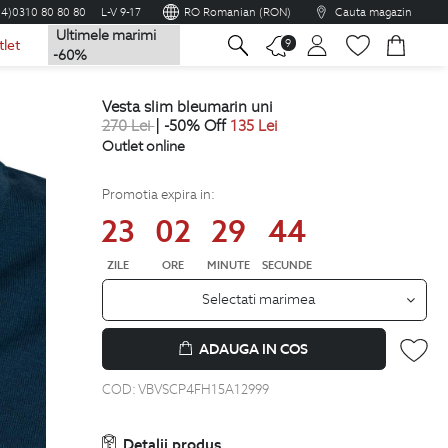
04)0310 80 80 80
L-V 9-17
RO Romanian (RON)
Cauta magazin
Ultimele marimi
na
9
tlet
-60%
vesta slim bleumarin uni
270
Lei
| -50% Off
135
Lei
Outlet online
Promotia expira in:
23
02
29
43
ZILE
ORE
MINUTE
SECUNDE
Selectati marimea
ADAUGA IN COS
COD:
VBVSCP4FH15A12999
Detalii produs