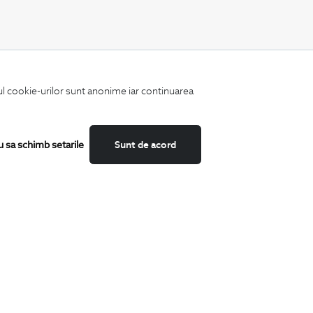
CATEGORII
iul cookie-urilor sunt anonime iar continuarea
Camasi
Tricouri
Sacouri
Costume
u sa schimb setarile
Sunt de acord
Incaltaminte
Pantaloni
Accesorii