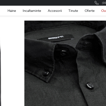
(0
Romania
Roma
Haine
Incaltaminte
Accesorii
Tinute
Oferte
Ou