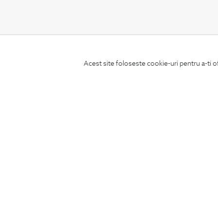
CONCIERGE
Acest site foloseste cookie-uri pentru a-ti o
Termeni si conditii
Schimburi si retur
Securitatea datelor
Feedback site
ANPC
SOL