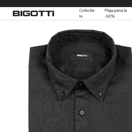
Colectie
Plaja pana la
In
-50%