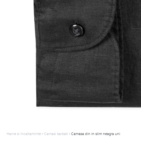
Haine si Incaltaminte
Camasi barbati
Camasa din in slim neagra uni