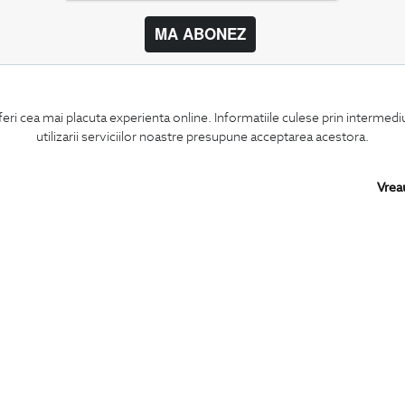
MA ABONEZ
BIGOTTI
SHARE
feri cea mai placuta experienta online. Informatiile culese prin intermed
Contact
Facebook
utilizarii serviciilor noastre presupune acceptarea acestora.
Magazine
LinkedIn
Cariere
Twitter
Intrebari frecvente
Pinterest
Vrea
Preturi retusuri
Instagram
Sitemap
PARTENERI IN
ROMANIA: