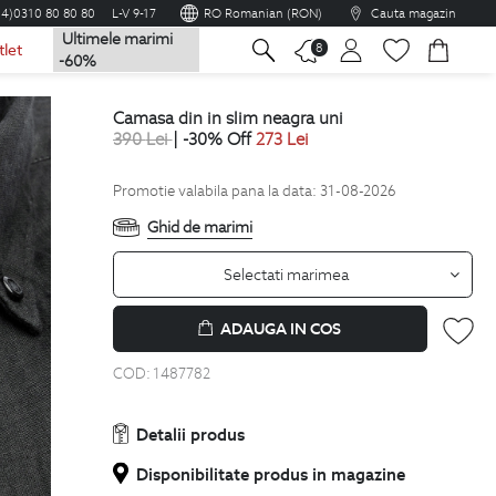
04)0310 80 80 80
L-V 9-17
RO Romanian (RON)
Cauta magazin
Ultimele marimi
na
8
tlet
-60%
camasa din in slim neagra uni
390
Lei
| -30% Off
273
Lei
Promotie valabila pana la data: 31-08-2026
Ghid de marimi
Selectati marimea
ADAUGA IN COS
COD:
1487782
Detalii produs
Disponibilitate produs in magazine