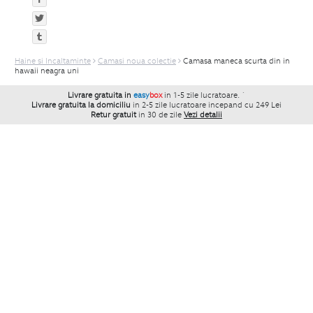
Haine si Incaltaminte
Camasi noua colectie
Camasa maneca scurta din in
hawaii neagra uni
Livrare gratuita in
easy
box
in 1-5 zile lucratoare.
`
Livrare gratuita la domiciliu
in 2-5 zile lucratoare incepand cu 249 Lei
Retur gratuit
in 30 de zile
Vezi detalii