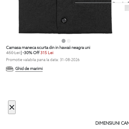
OUTLET ONLINE
- Pana la
-
categoria
Tricouri. Stoc limit
OUTLET ONLINE
- Pana la
-
categoria
Plaja. Stoc limitat
camasa maneca scurta din in hawaii neagra uni
OUTLET ONLINE
- Pana la
-
450
Lei
| -30% Off
315
Lei
categoria
Pantaloni scurti. St
Promotie valabila pana la data: 31-08-2026
Ghid de marimi
OUTLET ONLINE
- Pana la
-
categoria
Incaltaminte. Stoc 
Limited Collection
- Descoper
×
camasa cu maneca scurta si b
DIMENSIUNI CA