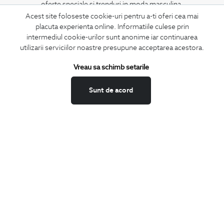
oferte speciale si trenduri in moda masculina.
Acest site foloseste cookie-uri pentru a-ti oferi cea mai
placuta experienta online. Informatiile culese prin
CONCIERGE
intermediul cookie-urilor sunt anonime iar continuarea
Termeni si conditii
utilizarii serviciilor noastre presupune acceptarea acestora.
Schimburi si retur
Vreau sa schimb setarile
Securitatea datelor
Feedback site
Sunt de acord
ANPC
SOL
BIGOTTI
Contact
Magazine
Cariere
Intrebari frecvente
Preturi retusuri
Sitemap