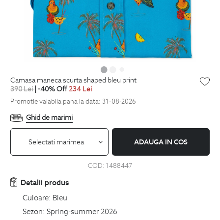
camasa maneca scurta shaped bleu print
390
Lei
| -40% Off
234
Lei
Promotie valabila pana la data: 31-08-2026
Ghid de marimi
Selectati marimea
ADAUGA IN COS
COD:
1488447
Detalii produs
Culoare:
Bleu
Sezon:
Spring-summer 2026