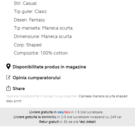
Stil:
Casual
Tip guler:
Clasic
Desen:
Fantasy
Tip manseta:
Maneca scurta
Dimensiune:
Maneca scurta
Corp:
Shaped
Compozitie:
100% cotton
Disponibilitate produs in magazine
Opinia cumparatorului
Share
Haine si Incaltaminte
Camasi noua colectie
Camasa maneca scurta shaped
bleu print
Livrare gratuita in
easy
box
in 1-5 zile lucratoare.
`
Livrare gratuita la domiciliu
in 2-5 zile lucratoare incepand cu 249 Lei
Retur gratuit
in 30 de zile
Vezi detalii