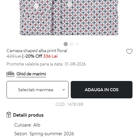
camasa shaped alba print floral
420
Lei
| -20% Off
336
Lei
Promotie valabila pana la data: 31-08-2026
Ghid de marimi
Selectati marimea
ADAUGA IN COS
COD:
1478188
Detalii produs
Culoare:
Alb
Sezon:
Spring-summer 2026