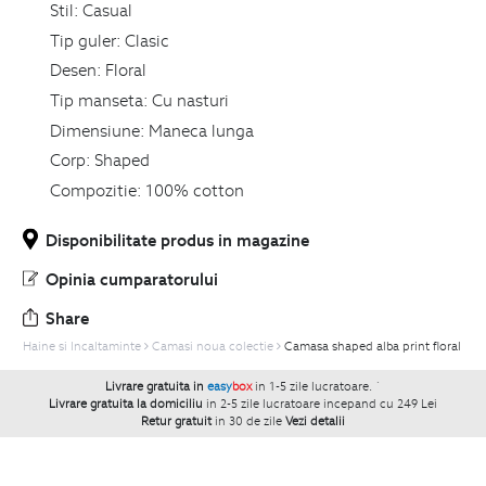
Stil:
Casual
Tip guler:
Clasic
Desen:
Floral
Tip manseta:
Cu nasturi
Dimensiune:
Maneca lunga
Corp:
Shaped
Compozitie:
100% cotton
Disponibilitate produs in magazine
Opinia cumparatorului
Share
Haine si Incaltaminte
Camasi noua colectie
Camasa shaped alba print floral
Livrare gratuita in
easy
box
in 1-5 zile lucratoare.
`
Livrare gratuita la domiciliu
in 2-5 zile lucratoare incepand cu 249 Lei
Retur gratuit
in 30 de zile
Vezi detalii