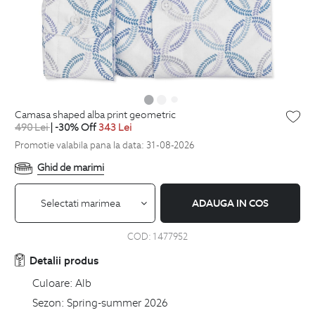
camasa shaped alba print geometric
490
Lei
| -30% Off
343
Lei
Promotie valabila pana la data: 31-08-2026
Ghid de marimi
Selectati marimea
ADAUGA IN COS
COD:
1477952
Detalii produs
Culoare:
Alb
Sezon:
Spring-summer 2026