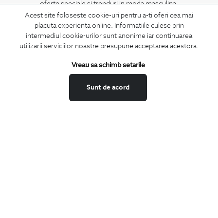
oferte speciale si trenduri in moda masculina.
Acest site foloseste cookie-uri pentru a-ti oferi cea mai
placuta experienta online. Informatiile culese prin
CONCIERGE
intermediul cookie-urilor sunt anonime iar continuarea
Termeni si conditii
utilizarii serviciilor noastre presupune acceptarea acestora.
Schimburi si retur
Vreau sa schimb setarile
Securitatea datelor
Feedback site
Sunt de acord
ANPC
SOL
BIGOTTI
Contact
Magazine
Cariere
Intrebari frecvente
Preturi retusuri
Sitemap