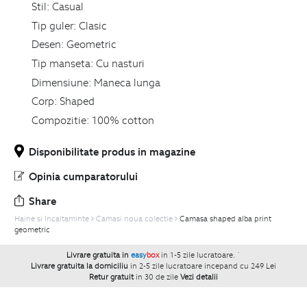
Stil:
Casual
Tip guler:
Clasic
Desen:
Geometric
Tip manseta:
Cu nasturi
Dimensiune:
Maneca lunga
Corp:
Shaped
Compozitie:
100% cotton
Disponibilitate produs in magazine
Opinia cumparatorului
Share
Haine si Incaltaminte
Camasi noua colectie
Camasa shaped alba print
geometric
Livrare gratuita in
easy
box
in 1-5 zile lucratoare.
`
Livrare gratuita la domiciliu
in 2-5 zile lucratoare incepand cu 249 Lei
Retur gratuit
in 30 de zile
Vezi detalii