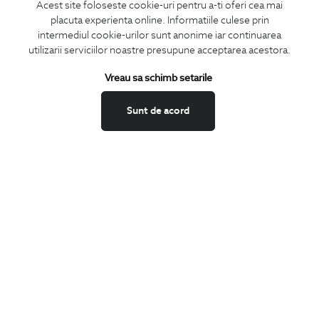
Acest site foloseste cookie-uri pentru a-ti oferi cea mai
placuta experienta online. Informatiile culese prin
CONCIERGE
intermediul cookie-urilor sunt anonime iar continuarea
Termeni si conditii
utilizarii serviciilor noastre presupune acceptarea acestora.
Schimburi si retur
Vreau sa schimb setarile
Securitatea datelor
Feedback site
Sunt de acord
ANPC
SOL
BIGOTTI
Contact
Magazine
Cariere
Intrebari frecvente
Preturi retusuri
Sitemap