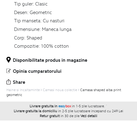
Tip guler:
Clasic
Desen:
Geometric
Tip manseta:
Cu nasturi
Dimensiune:
Maneca lunga
Corp:
Shaped
Compozitie:
100% cotton
Disponibilitate produs in magazine
Opinia cumparatorului
Share
Haine si Incaltaminte
Camasi noua colectie
Camasa shaped alba print
geometric
Livrare gratuita in
easy
box
in 1-5 zile lucratoare.
`
Livrare gratuita la domiciliu
in 2-5 zile lucratoare incepand cu 249 Lei
Retur gratuit
in 30 de zile
Vezi detalii