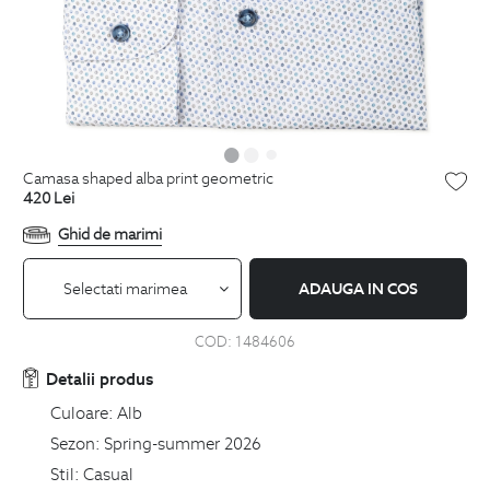
camasa shaped alba print geometric
420
Lei
Ghid de marimi
Selectati marimea
ADAUGA IN COS
COD:
1484606
Detalii produs
Culoare:
Alb
Sezon:
Spring-summer 2026
Stil:
Casual