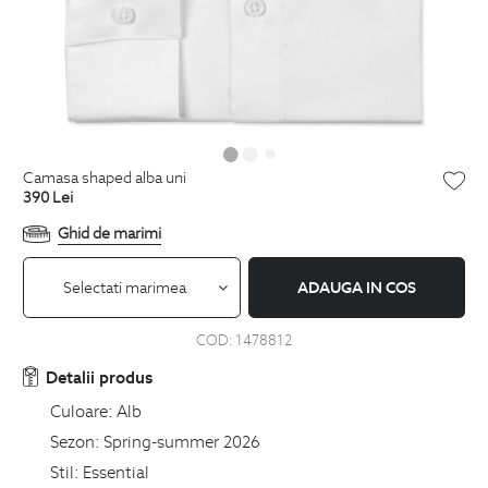
camasa shaped alba uni
390
Lei
Ghid de marimi
Selectati marimea
ADAUGA IN COS
COD:
1478812
Detalii produs
Culoare:
Alb
Sezon:
Spring-summer 2026
Stil:
Essential