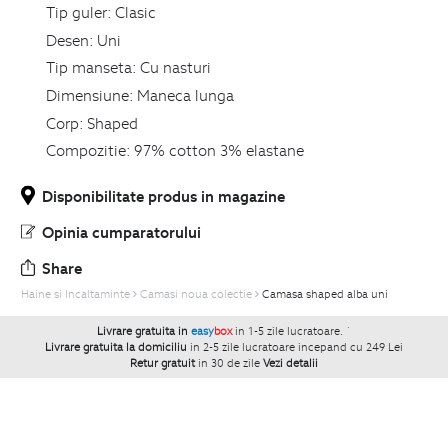
Tip guler:
Clasic
Desen:
Uni
Tip manseta:
Cu nasturi
Dimensiune:
Maneca lunga
Corp:
Shaped
Compozitie:
97% cotton 3% elastane
Disponibilitate produs in magazine
Opinia cumparatorului
Share
Haine si Incaltaminte
Camasi noua colectie
Camasa shaped alba uni
Livrare gratuita in
easy
box
in 1-5 zile lucratoare.
`
Livrare gratuita la domiciliu
in 2-5 zile lucratoare incepand cu 249 Lei
Retur gratuit
in 30 de zile
Vezi detalii