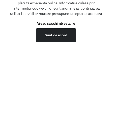
placuta experienta online. Informatiile culese prin
CONCIERGE
intermediul cookie-urilor sunt anonime iar continuarea
Termeni si conditii
utilizarii serviciilor noastre presupune acceptarea acestora.
Schimburi si retur
Vreau sa schimb setarile
Securitatea datelor
Feedback site
Sunt de acord
ANPC
SOL
BIGOTTI
Contact
Magazine
Cariere
Intrebari frecvente
Preturi retusuri
Sitemap