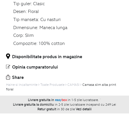
Tip guler:
Clasic
Desen:
Floral
Tip manseta:
Cu nasturi
Dimensiune:
Maneca lunga
Corp:
Slim
Compozitie:
100% cotton
Disponibilitate produs in magazine
Opinia cumparatorului
Share
Haine si Incaltaminte
Toate Produsele
CAMASI
Camasa slim alba print
floral
Livrare gratuita in
easy
box
in 1-5 zile lucratoare.
`
Livrare gratuita la domiciliu
in 2-5 zile lucratoare incepand cu 249 Lei
Retur gratuit
in 30 de zile
Vezi detalii