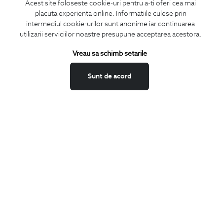
Acest site foloseste cookie-uri pentru a-ti oferi cea mai
placuta experienta online. Informatiile culese prin
CONCIERGE
intermediul cookie-urilor sunt anonime iar continuarea
Termeni si conditii
utilizarii serviciilor noastre presupune acceptarea acestora.
Schimburi si retur
Vreau sa schimb setarile
Securitatea datelor
Feedback site
Sunt de acord
ANPC
SOL
BIGOTTI
Contact
Magazine
Cariere
Intrebari frecvente
Preturi retusuri
Sitemap