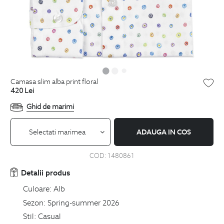
camasa slim alba print floral
420
Lei
Ghid de marimi
Selectati marimea
ADAUGA IN COS
COD:
1480861
Detalii produs
Culoare:
Alb
Sezon:
Spring-summer 2026
Stil:
Casual