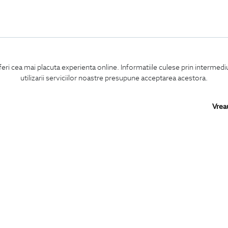
feri cea mai placuta experienta online. Informatiile culese prin intermed
utilizarii serviciilor noastre presupune acceptarea acestora.
Vrea
Confirm ca am peste 16 ani si doresc sa primesc
email-uri de informare
la adresa indicata.
MA ABONEZ