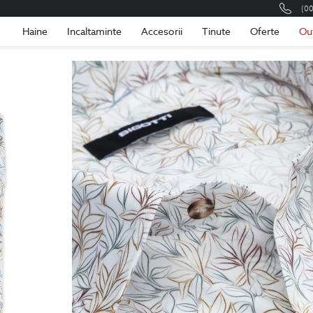
(0
Romania
Roma
Haine
Incaltaminte
Accesorii
Tinute
Oferte
Ou