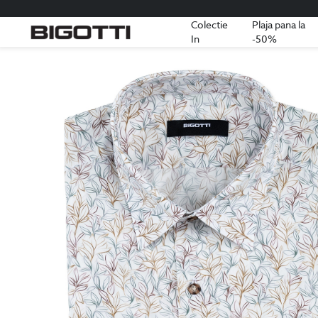
Colectie
Plaja pana la
In
-50%