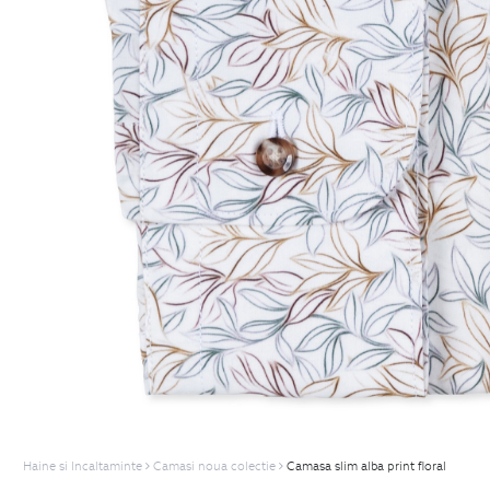
Haine si Incaltaminte
Camasi noua colectie
Camasa slim alba print floral