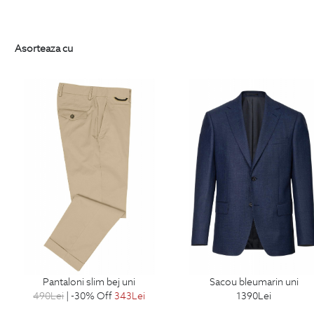
Asorteaza cu
pantaloni slim bej uni
sacou bleumarin uni
490
Lei
| -30% Off
343
Lei
1390
Lei