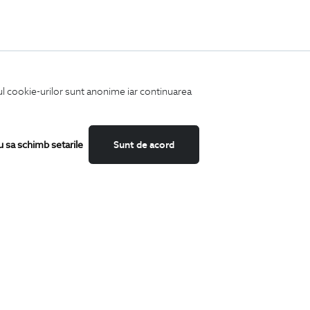
iul cookie-urilor sunt anonime iar continuarea
u sa schimb setarile
Sunt de acord
Fii mereu la curent cu noutatile noastre,
oferte speciale si trenduri in moda masculina.