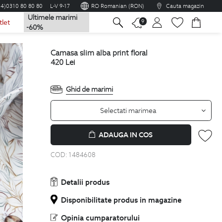
04)0310 80 80 80
L-V 9-17
RO Romanian (RON)
Cauta magazin
Ultimele marimi
na
9
tlet
-60%
camasa slim alba print floral
420
Lei
Ghid de marimi
Selectati marimea
ADAUGA IN COS
COD:
1484608
Detalii produs
Disponibilitate produs in magazine
Opinia cumparatorului