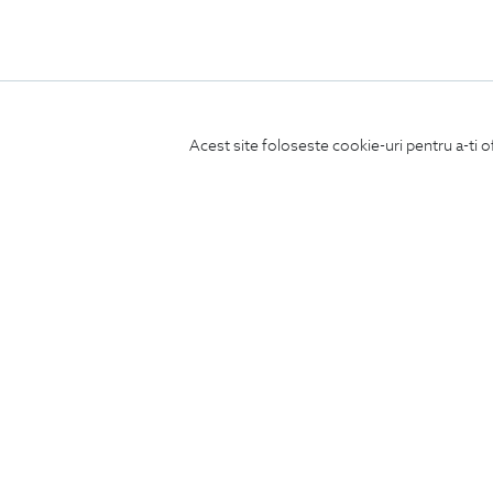
Acest site foloseste cookie-uri pentru a-ti o
ABONEAZA-TE
LA NEWSLETTER