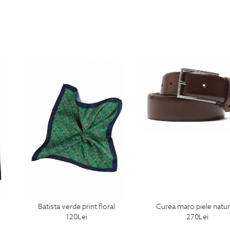
batista verde print floral
curea maro piele natur
120
Lei
270
Lei