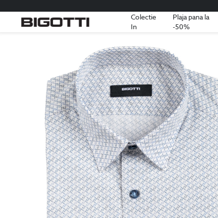
Colectie
Plaja pana la
In
-50%