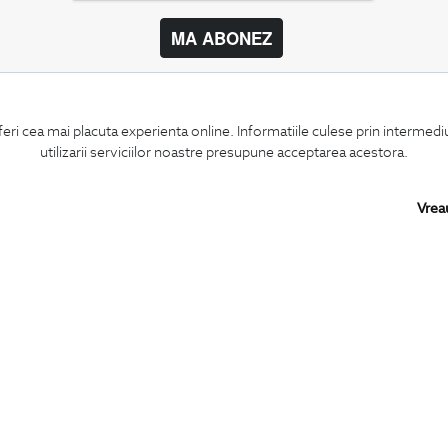
MA ABONEZ
BIGOTTI
SHARE
feri cea mai placuta experienta online. Informatiile culese prin intermed
Contact
Facebook
utilizarii serviciilor noastre presupune acceptarea acestora.
Magazine
LinkedIn
Cariere
Twitter
Intrebari frecvente
Pinterest
Vrea
Preturi retusuri
Instagram
Sitemap
PARTENERI IN
ROMANIA: