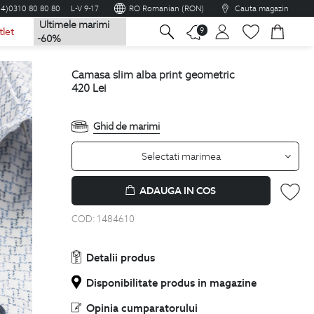
04)0310 80 80 80
L-V 9-17
RO Romanian (RON)
Cauta magazin
Ultimele marimi
na
9
tlet
-60%
camasa slim alba print geometric
420
Lei
Ghid de marimi
Selectati marimea
ADAUGA IN COS
COD:
1484610
Detalii produs
Disponibilitate produs in magazine
Opinia cumparatorului