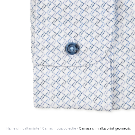
Haine si Incaltaminte
Camasi noua colectie
Camasa slim alba print geometric