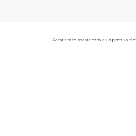
CONCIERGE
Acest site foloseste cookie-uri pentru a-ti o
Termeni si conditii
Schimburi si retur
Securitatea datelor
Feedback site
ANPC
SOL