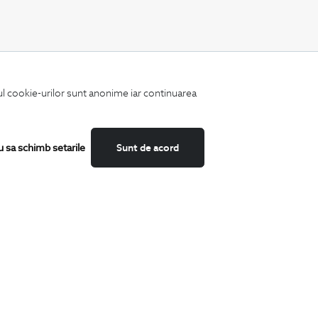
CATEGORII
iul cookie-urilor sunt anonime iar continuarea
Camasi
Tricouri
Sacouri
Costume
u sa schimb setarile
Sunt de acord
Incaltaminte
Pantaloni
Accesorii