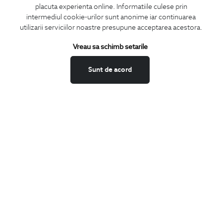
LA NEWSLETTER
placuta experienta online. Informatiile culese prin
intermediul cookie-urilor sunt anonime iar continuarea
utilizarii serviciilor noastre presupune acceptarea acestora.
Vreau sa schimb setarile
Confirm ca am peste 16 ani si doresc sa primesc
email-uri de
informare
la adresa indicata.
Sunt de acord
MA ABONEZ
Fii mereu la curent cu noutatile noastre,
oferte speciale si trenduri in moda masculina.
CONCIERGE
Termeni si conditii
Schimburi si retur
Securitatea datelor