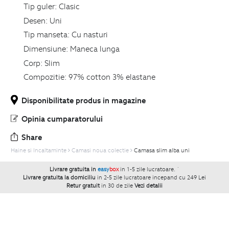
Tip guler:
Clasic
Desen:
Uni
Tip manseta:
Cu nasturi
Dimensiune:
Maneca lunga
Corp:
Slim
Compozitie:
97% cotton 3% elastane
Disponibilitate produs in magazine
Opinia cumparatorului
Share
Haine si Incaltaminte
Camasi noua colectie
Camasa slim alba uni
Livrare gratuita in
easy
box
in 1-5 zile lucratoare.
`
Livrare gratuita la domiciliu
in 2-5 zile lucratoare incepand cu 249 Lei
Retur gratuit
in 30 de zile
Vezi detalii