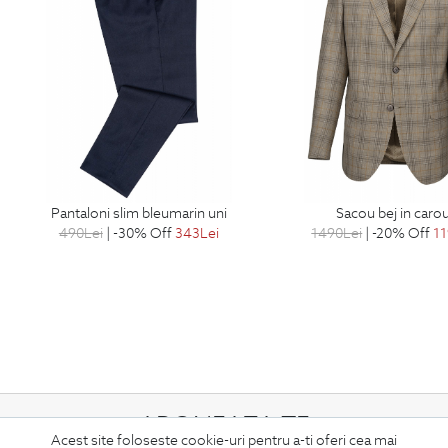
pantaloni slim bleumarin uni
sacou bej in carou
490
Lei
| -30% Off
343
Lei
1490
Lei
| -20% Off
1
ABONEAZA-TE
Acest site foloseste cookie-uri pentru a-ti oferi cea mai