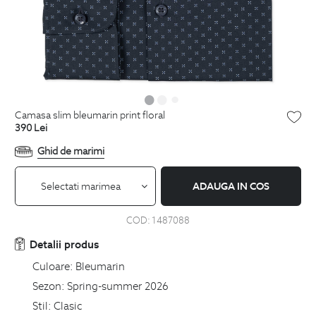
camasa slim bleumarin print floral
390
Lei
Ghid de marimi
Selectati marimea
ADAUGA IN COS
COD:
1487088
Detalii produs
Culoare:
Bleumarin
Sezon:
Spring-summer 2026
Stil:
Clasic