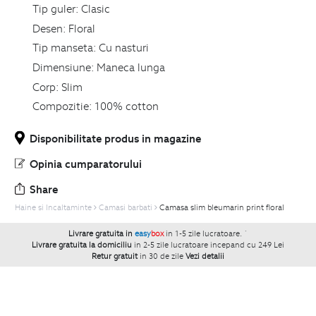
Tip guler:
Clasic
Desen:
Floral
Tip manseta:
Cu nasturi
Dimensiune:
Maneca lunga
Corp:
Slim
Compozitie:
100% cotton
Disponibilitate produs in magazine
Opinia cumparatorului
Share
Haine si Incaltaminte
Camasi barbati
Camasa slim bleumarin print floral
Livrare gratuita in
easy
box
in 1-5 zile lucratoare.
`
Livrare gratuita la domiciliu
in 2-5 zile lucratoare incepand cu 249 Lei
Retur gratuit
in 30 de zile
Vezi detalii