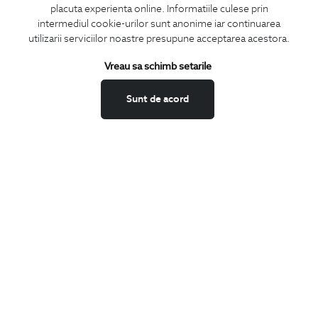
placuta experienta online. Informatiile culese prin
CONCIERGE
intermediul cookie-urilor sunt anonime iar continuarea
Termeni si conditii
utilizarii serviciilor noastre presupune acceptarea acestora.
Schimburi si retur
Vreau sa schimb setarile
Securitatea datelor
Feedback site
Sunt de acord
ANPC
SOL
BIGOTTI
Contact
Magazine
Cariere
Intrebari frecvente
Preturi retusuri
Sitemap