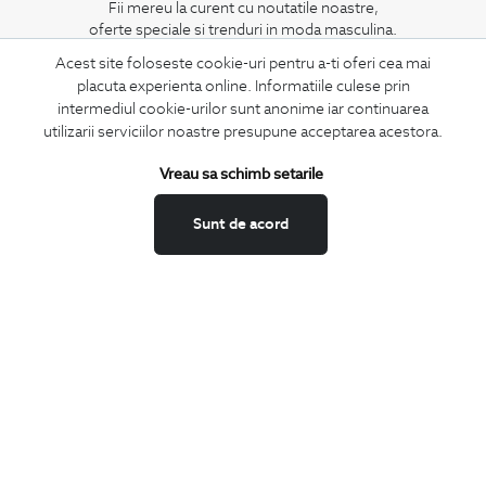
Fii mereu la curent cu noutatile noastre,
oferte speciale si trenduri in moda masculina.
Acest site foloseste cookie-uri pentru a-ti oferi cea mai
CONCIERGE
placuta experienta online. Informatiile culese prin
intermediul cookie-urilor sunt anonime iar continuarea
Termeni si conditii
utilizarii serviciilor noastre presupune acceptarea acestora.
Schimburi si retur
Securitatea datelor
Vreau sa schimb setarile
Feedback site
Sunt de acord
ANPC
SOL
BIGOTTI
Contact
Magazine
Cariere
Intrebari frecvente
Preturi retusuri