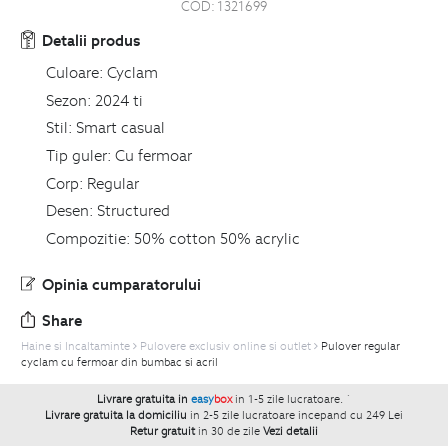
COD:
1321699
Detalii produs
Culoare:
Cyclam
Sezon:
2024 ti
Stil:
Smart casual
Tip guler:
Cu fermoar
Corp:
Regular
Desen:
Structured
Compozitie:
50% cotton 50% acrylic
Opinia cumparatorului
Share
Haine si Incaltaminte
Pulovere exclusiv online si outlet
Pulover regular
cyclam cu fermoar din bumbac si acril
Livrare gratuita in
easy
box
in 1-5 zile lucratoare.
`
Livrare gratuita la domiciliu
in 2-5 zile lucratoare incepand cu 249 Lei
Retur gratuit
in 30 de zile
Vezi detalii