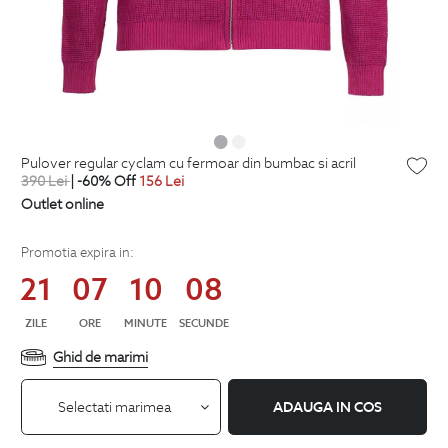
pulover regular cyclam cu fermoar din bumbac si acril
390
Lei
| -60% Off
156
Lei
Outlet online
Promotia expira in:
21
07
10
08
ZILE
ORE
MINUTE
SECUNDE
Ghid de marimi
Selectati marimea
ADAUGA IN COS