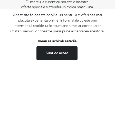
Fii mereu la curent cu noutatile noastre,
oferte speciale si trenduri in moda masculina.
Acest site foloseste cookie-uri pentru a-ti oferi cea mai
CONCIERGE
placuta experienta online. Informatiile culese prin
intermediul cookie-urilor sunt anonime iar continuarea
Termeni si conditii
utilizarii serviciilor noastre presupune acceptarea acestora.
Schimburi si retur
Securitatea datelor
Vreau sa schimb setarile
Feedback site
Sunt de acord
ANPC
SOL
BIGOTTI
Contact
Magazine
Cariere
Intrebari frecvente
Preturi retusuri