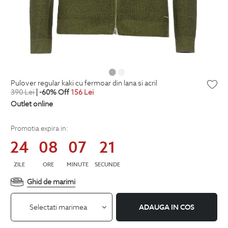
pulover regular kaki cu fermoar din lana si acril
390
Lei
| -60% Off
156
Lei
Outlet online
Promotia expira in:
24
08
07
21
ZILE
ORE
MINUTE
SECUNDE
Ghid de marimi
Selectati marimea
ADAUGA IN COS