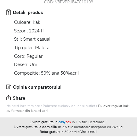
COD:
VBPVPRJIE47C10109
Detalii produs
Culoare:
Kaki
Sezon:
2024 ti
Stil:
Smart casual
Tip guler:
Maleta
Corp:
Regular
Desen:
Uni
Compozitie:
50%lana 50%acril
Opinia cumparatorului
Share
Haine si Incaltaminte
Pulovere exclusiv online si outlet
Pulover regular kaki
cu fermoar din lana si acril
Livrare gratuita in
easy
box
in 1-5 zile lucratoare.
`
Livrare gratuita la domiciliu
in 2-5 zile lucratoare incepand cu 249 Lei
Retur gratuit
in 30 de zile
Vezi detalii