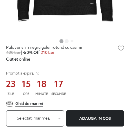
pulover slim negru guler rotund cu casmir
420
Lei
| -50% Off
210
Lei
Outlet online
Promotia expira in:
23
15
18
16
ZILE
ORE
MINUTE
SECUNDE
Ghid de marimi
Selectati marimea
ADAUGA IN COS