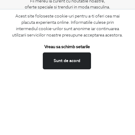
Fii mereu la curent cu noutatile noastre,
oferte speciale si trenduri in moda masculina.
Acest site foloseste cookie-uri pentru a-ti oferi cea mai
CONCIERGE
placuta experienta online. Informatiile culese prin
intermediul cookie-urilor sunt anonime iar continuarea
Termeni si conditii
utilizarii serviciilor noastre presupune acceptarea acestora.
Schimburi si retur
Securitatea datelor
Vreau sa schimb setarile
Feedback site
Sunt de acord
ANPC
SOL
BIGOTTI
Contact
Magazine
Cariere
Intrebari frecvente
Preturi retusuri