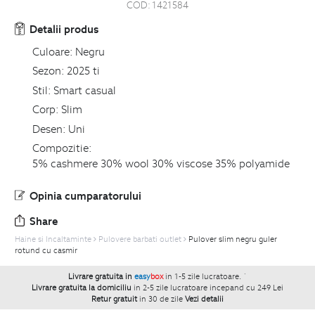
COD:
1421584
Detalii produs
Culoare:
Negru
Sezon:
2025 ti
Stil:
Smart casual
Corp:
Slim
Desen:
Uni
Compozitie:
5% cashmere 30% wool 30% viscose 35% polyamide
Opinia cumparatorului
Share
Haine si Incaltaminte
Pulovere barbati outlet
Pulover slim negru guler
rotund cu casmir
Livrare gratuita in
easy
box
in 1-5 zile lucratoare.
`
Livrare gratuita la domiciliu
in 2-5 zile lucratoare incepand cu 249 Lei
Retur gratuit
in 30 de zile
Vezi detalii