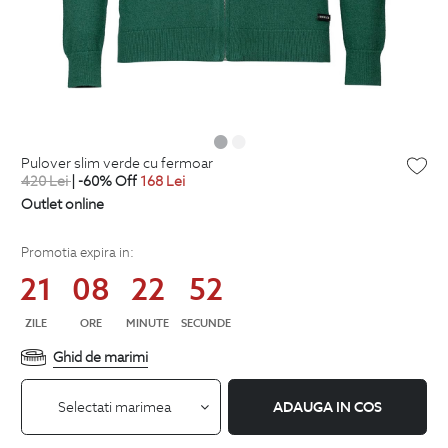
pulover slim verde cu fermoar
420
Lei
| -60% Off
168
Lei
Outlet online
Promotia expira in:
21
08
22
51
ZILE
ORE
MINUTE
SECUNDE
Ghid de marimi
Selectati marimea
ADAUGA IN COS