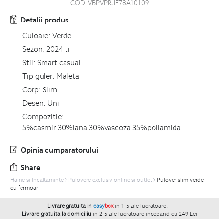
COD:
VBPVPRJIE78A10109
Detalii produs
Culoare:
Verde
Sezon:
2024 ti
Stil:
Smart casual
Tip guler:
Maleta
Corp:
Slim
Desen:
Uni
Compozitie:
5%casmir 30%lana 30%vascoza 35%poliamida
Opinia cumparatorului
Share
Haine si Incaltaminte
Pulovere exclusiv online si outlet
Pulover slim verde
cu fermoar
Livrare gratuita in
easy
box
in 1-5 zile lucratoare.
`
Livrare gratuita la domiciliu
in 2-5 zile lucratoare incepand cu 249 Lei