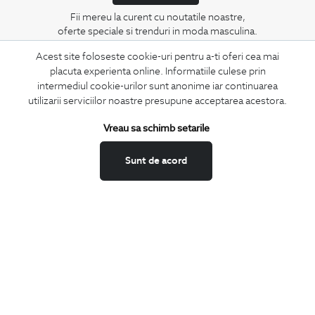
Fii mereu la curent cu noutatile noastre,
oferte speciale si trenduri in moda masculina.
Acest site foloseste cookie-uri pentru a-ti oferi cea mai
CONCIERGE
placuta experienta online. Informatiile culese prin
Termeni si conditii
intermediul cookie-urilor sunt anonime iar continuarea
utilizarii serviciilor noastre presupune acceptarea acestora.
Schimburi si retur
Securitatea datelor
Vreau sa schimb setarile
Feedback site
Sunt de acord
ANPC
SOL
BIGOTTI
Contact
Magazine
Cariere
Intrebari frecvente
Preturi retusuri