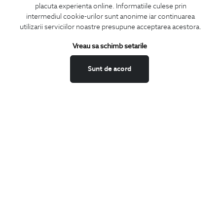
placuta experienta online. Informatiile culese prin
CONCIERGE
intermediul cookie-urilor sunt anonime iar continuarea
Termeni si conditii
utilizarii serviciilor noastre presupune acceptarea acestora.
Schimburi si retur
Vreau sa schimb setarile
Securitatea datelor
Feedback site
Sunt de acord
ANPC
SOL
BIGOTTI
Contact
Magazine
Cariere
Intrebari frecvente
Preturi retusuri
Sitemap