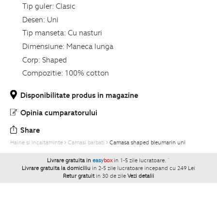
Tip guler:
Clasic
Desen:
Uni
Tip manseta:
Cu nasturi
Dimensiune:
Maneca lunga
Corp:
Shaped
Compozitie:
100% cotton
Disponibilitate produs in magazine
Opinia cumparatorului
Share
Haine si Incaltaminte
Camasi barbati
Camasa shaped bleumarin uni
Livrare gratuita in
easy
box
in 1-5 zile lucratoare.
`
Livrare gratuita la domiciliu
in 2-5 zile lucratoare incepand cu 249 Lei
Retur gratuit
in 30 de zile
Vezi detalii