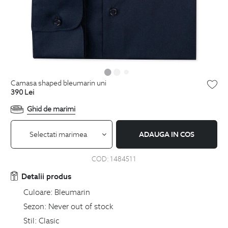
camasa shaped bleumarin uni
390
Lei
Ghid de marimi
Selectati marimea
ADAUGA IN COS
COD:
1484511
Detalii produs
Culoare:
Bleumarin
Sezon:
Never out of stock
Stil:
Clasic