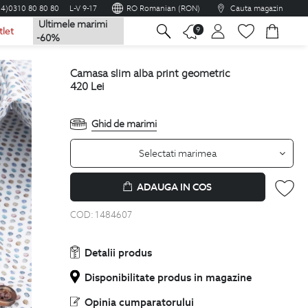
04)0310 80 80 80
L-V 9-17
RO Romanian (RON)
Cauta magazin
Ultimele marimi
na
9
tlet
-60%
camasa slim alba print geometric
420
Lei
Ghid de marimi
Selectati marimea
ADAUGA IN COS
COD:
1484607
Detalii produs
Disponibilitate produs in magazine
Opinia cumparatorului