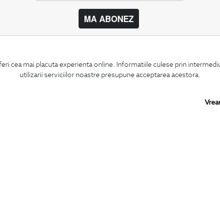
MA ABONEZ
BIGOTTI
SHARE
feri cea mai placuta experienta online. Informatiile culese prin intermed
Contact
Facebook
utilizarii serviciilor noastre presupune acceptarea acestora.
Magazine
LinkedIn
Cariere
Twitter
Intrebari frecvente
Pinterest
Vrea
Preturi retusuri
Instagram
Sitemap
PARTENERI IN
ROMANIA: