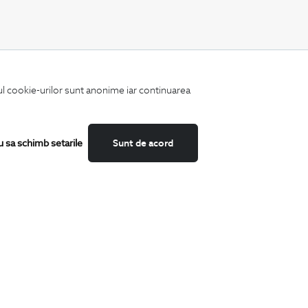
CATEGORII
iul cookie-urilor sunt anonime iar continuarea
Camasi
Tricouri
Sacouri
Costume
u sa schimb setarile
Sunt de acord
Incaltaminte
Pantaloni
Accesorii