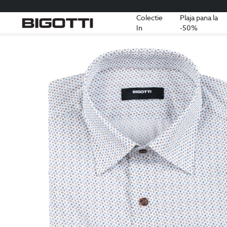
Colectie
Plaja pana la
In
-50%