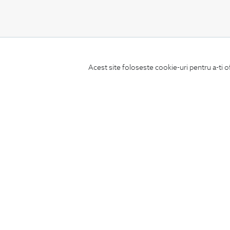
CONCIERGE
Acest site foloseste cookie-uri pentru a-ti o
Termeni si conditii
Schimburi si retur
Securitatea datelor
Feedback site
ANPC
SOL