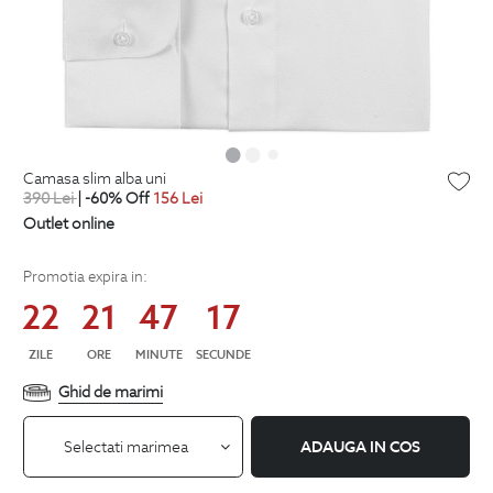
camasa slim alba uni
390
Lei
| -60% Off
156
Lei
Outlet online
Promotia expira in:
22
21
47
17
ZILE
ORE
MINUTE
SECUNDE
Ghid de marimi
Selectati marimea
ADAUGA IN COS