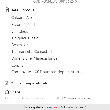
COD:
VBCMEW0N881565240
Detalii produs
Culoare:
Alb
Sezon:
2022 ti
Stil:
Clasic
Tip guler:
Clasic
Desen:
Uni
Tip manseta:
Cu nasturi
Dimensiune:
Maneca lunga
Corp:
Slim
Compozitie:
100%bumbac doppio ritorto
Opinia cumparatorului
Share
Haine si Incaltaminte
Camasi barbati outlet
Camasa slim alba uni
Livrare gratuita in
easy
box
in 1-5 zile lucratoare.
`