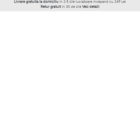
Livrare gratuita la domiciliu
in 2-5 zile lucratoare incepand cu 249 Lei
Retur gratuit
in 30 de zile
Vezi detalii