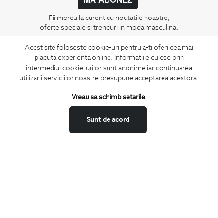
Fii mereu la curent cu noutatile noastre,
oferte speciale si trenduri in moda masculina.
Acest site foloseste cookie-uri pentru a-ti oferi cea mai
CONCIERGE
placuta experienta online. Informatiile culese prin
Termeni si conditii
intermediul cookie-urilor sunt anonime iar continuarea
Schimburi si retur
utilizarii serviciilor noastre presupune acceptarea acestora.
Securitatea datelor
Vreau sa schimb setarile
Feedback site
ANPC
Sunt de acord
SOL
BIGOTTI
Contact
Magazine
Cariere
Intrebari frecvente