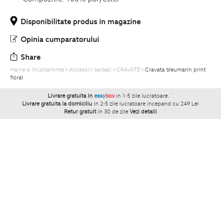
Disponibilitate produs in magazine
Opinia cumparatorului
Share
Haine si Incaltaminte
Accesorii barbati
CRAVATE
Cravata bleumarin print
floral
Livrare gratuita in
easy
box
in 1-5 zile lucratoare.
`
Livrare gratuita la domiciliu
in 2-5 zile lucratoare incepand cu 249 Lei
Retur gratuit
in 30 de zile
Vezi detalii