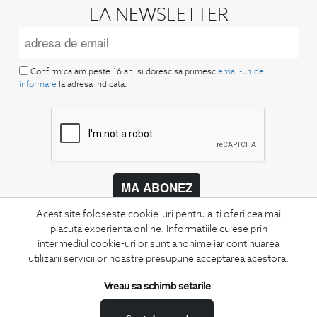
LA NEWSLETTER
Confirm ca am peste 16 ani si doresc sa primesc
email-uri de
informare
la adresa indicata.
MA ABONEZ
Acest site foloseste cookie-uri pentru a-ti oferi cea mai
Fii mereu la curent cu noutatile noastre,
oferte speciale si trenduri in moda masculina.
placuta experienta online. Informatiile culese prin
intermediul cookie-urilor sunt anonime iar continuarea
utilizarii serviciilor noastre presupune acceptarea acestora.
CONCIERGE
Termeni si conditii
Vreau sa schimb setarile
Schimburi si retur