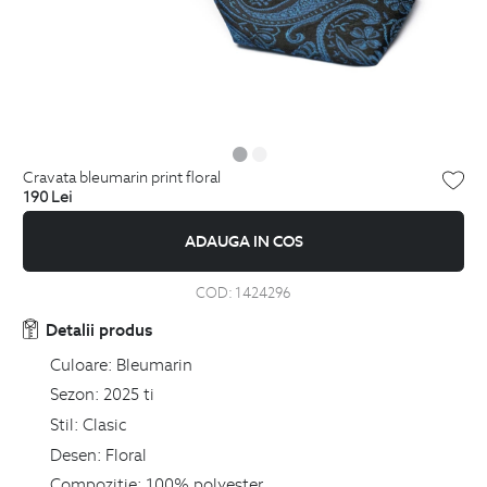
cravata bleumarin print floral
190
Lei
ADAUGA IN COS
COD:
1424296
Detalii produs
Culoare:
Bleumarin
Sezon:
2025 ti
Stil:
Clasic
Desen:
Floral
Compozitie:
100% polyester