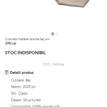
cravata matase tesuta bej uni
290
Lei
STOC INDISPONIBIL
COD:
1345046
Detalii produs
Culoare:
Bej
Sezon:
2025 pv
Stil:
Clasic
Desen:
Structured
Compozitie:
100% woven silk