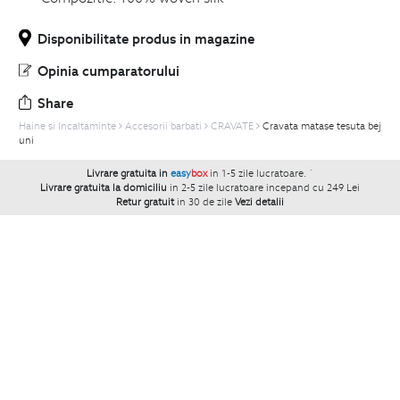
Disponibilitate produs in magazine
Opinia cumparatorului
Share
Haine si Incaltaminte
Accesorii barbati
CRAVATE
Cravata matase tesuta bej
uni
Livrare gratuita in
easy
box
in 1-5 zile lucratoare.
`
Livrare gratuita la domiciliu
in 2-5 zile lucratoare incepand cu 249 Lei
Retur gratuit
in 30 de zile
Vezi detalii