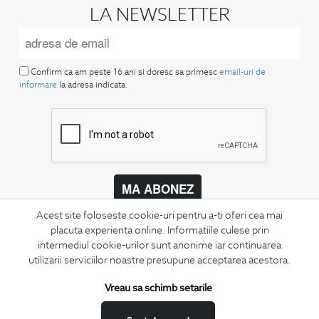
LA NEWSLETTER
Confirm ca am peste 16 ani si doresc sa primesc
email-uri de
informare
la adresa indicata.
MA ABONEZ
Acest site foloseste cookie-uri pentru a-ti oferi cea mai
Fii mereu la curent cu noutatile noastre,
oferte speciale si trenduri in moda masculina.
placuta experienta online. Informatiile culese prin
intermediul cookie-urilor sunt anonime iar continuarea
utilizarii serviciilor noastre presupune acceptarea acestora.
CONCIERGE
Termeni si conditii
Vreau sa schimb setarile
Schimburi si retur