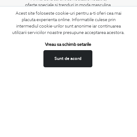
oferte speciale si trenduri in moda masculina.
Acest site foloseste cookie-uri pentru a-ti oferi cea mai
placuta experienta online. Informatiile culese prin
CONCIERGE
intermediul cookie-urilor sunt anonime iar continuarea
Termeni si conditii
utilizarii serviciilor noastre presupune acceptarea acestora.
Schimburi si retur
Vreau sa schimb setarile
Securitatea datelor
Feedback site
Sunt de acord
ANPC
SOL
BIGOTTI
Contact
Magazine
Cariere
Intrebari frecvente
Preturi retusuri
Sitemap