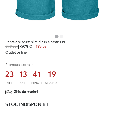
pantaloni scurti slim din in albastri uni
390
Lei
| -50% Off
195
Lei
Outlet online
Promotia expira in:
23
13
41
19
ZILE
ORE
MINUTE
SECUNDE
Ghid de marimi
STOC INDISPONIBIL