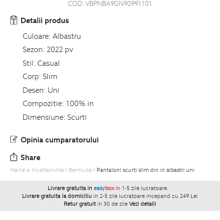
COD:
VBPNBA9GN90991101
Detalii produs
Culoare:
Albastru
Sezon:
2022 pv
Stil:
Casual
Corp:
Slim
Desen:
Uni
Compozitie:
100% in
Dimensiune:
Scurti
Opinia cumparatorului
Share
Haine si Incaltaminte
Bermude
Pantaloni scurti slim din in albastri uni
Livrare gratuita in
easy
box
in 1-5 zile lucratoare.
`
Livrare gratuita la domiciliu
in 2-5 zile lucratoare incepand cu 249 Lei
Retur gratuit
in 30 de zile
Vezi detalii