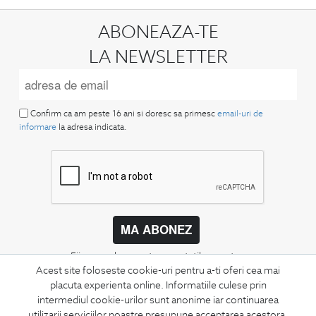
ABONEAZA-TE
LA NEWSLETTER
Confirm ca am peste 16 ani si doresc sa primesc
email-uri de
informare
la adresa indicata.
MA ABONEZ
Fii mereu la curent cu noutatile noastre,
oferte speciale si trenduri in moda masculina.
Acest site foloseste cookie-uri pentru a-ti oferi cea mai
placuta experienta online. Informatiile culese prin
intermediul cookie-urilor sunt anonime iar continuarea
CONCIERGE
utilizarii serviciilor noastre presupune acceptarea acestora.