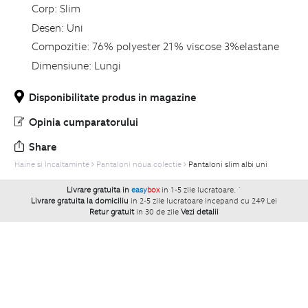
Corp:
Slim
Desen:
Uni
Compozitie:
76% polyester 21% viscose 3%elastane
Dimensiune:
Lungi
Disponibilitate produs in magazine
Opinia cumparatorului
Share
Haine si Incaltaminte
Pantaloni noua colectie
Pantaloni slim albi uni
Livrare gratuita in
easy
box
in 1-5 zile lucratoare.
`
Livrare gratuita la domiciliu
in 2-5 zile lucratoare incepand cu 249 Lei
Retur gratuit
in 30 de zile
Vezi detalii