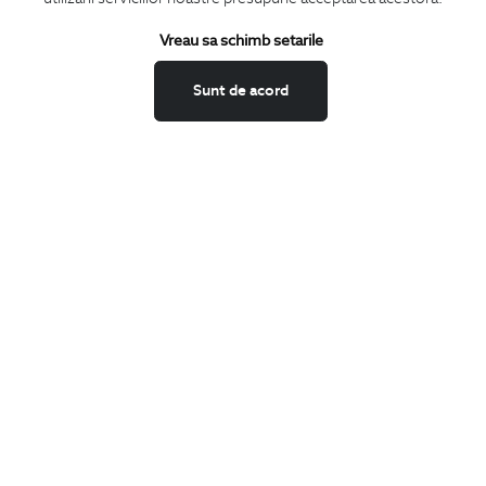
Termeni si conditii
Schimburi si retur
Vreau sa schimb setarile
Securitatea datelor
Sunt de acord
Feedback site
ANPC
SOL
BIGOTTI
Contact
Magazine
Cariere
Intrebari frecvente
Preturi retusuri
Sitemap
SHARE
Facebook