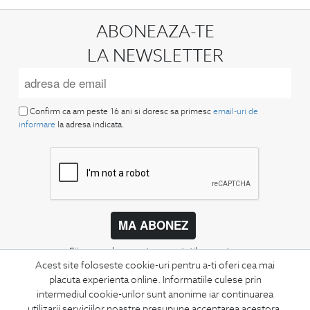
ABONEAZA-TE
LA NEWSLETTER
Confirm ca am peste 16 ani si doresc sa primesc
email-uri de
informare
la adresa indicata.
MA ABONEZ
Fii mereu la curent cu noutatile noastre,
oferte speciale si trenduri in moda masculina.
Acest site foloseste cookie-uri pentru a-ti oferi cea mai
placuta experienta online. Informatiile culese prin
intermediul cookie-urilor sunt anonime iar continuarea
CONCIERGE
utilizarii serviciilor noastre presupune acceptarea acestora.