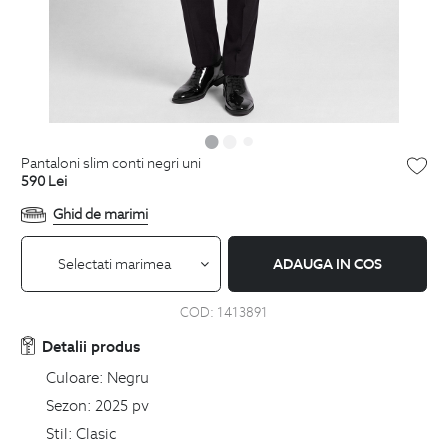
pantaloni slim conti negri uni
590
Lei
Ghid de marimi
Selectati marimea
ADAUGA IN COS
COD:
1413891
Detalii produs
Culoare:
Negru
Sezon:
2025 pv
Stil:
Clasic