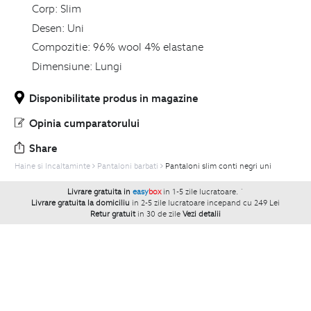
Corp:
Slim
Desen:
Uni
Compozitie:
96% wool 4% elastane
Dimensiune:
Lungi
Disponibilitate produs in magazine
Opinia cumparatorului
Share
Haine si Incaltaminte
Pantaloni barbati
Pantaloni slim conti negri uni
Livrare gratuita in
easy
box
in 1-5 zile lucratoare.
`
Livrare gratuita la domiciliu
in 2-5 zile lucratoare incepand cu 249 Lei
Retur gratuit
in 30 de zile
Vezi detalii