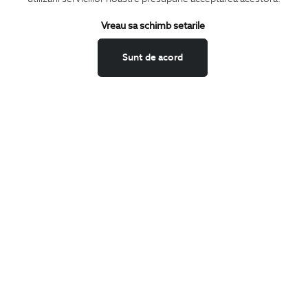
Termeni si conditii
Schimburi si retur
Vreau sa schimb setarile
Securitatea datelor
Sunt de acord
Feedback site
ANPC
SOL
BIGOTTI
Contact
Magazine
Cariere
Intrebari frecvente
Preturi retusuri
Sitemap
SHARE
Facebook