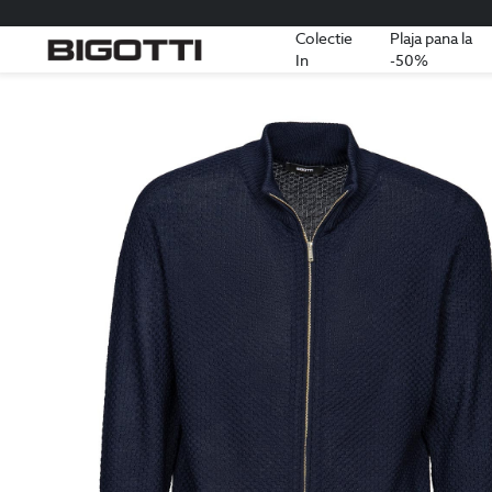
Colectie
Plaja pana la
In
-50%