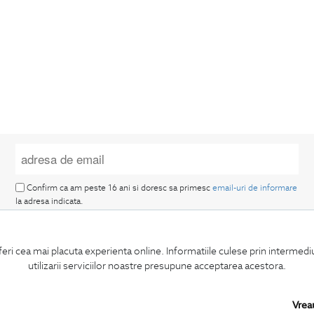
Confirm ca am peste 16 ani si doresc sa primesc
email-uri de informare
la adresa indicata.
feri cea mai placuta experienta online. Informatiile culese prin intermed
utilizarii serviciilor noastre presupune acceptarea acestora.
MA ABONEZ
Vrea