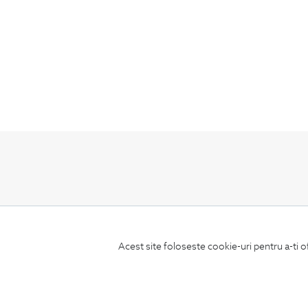
ABONEAZA-TE
LA NEWSLETTER
Acest site foloseste cookie-uri pentru a-ti o