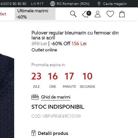
04)0310 80 80 80
L-V 9-17
RO Romanian (RON)
Cauta magazin
Ultimele marimi
na
9
tlet
-60%
pulover regular bleumarin cu fermoar din
lana si acril
390
Lei
| -60% Off
156
Lei
Outlet online
Promotia expira in:
23
16
17
09
ZILE
ORE
MINUTE
SECUNDE
Ghid de marimi
STOC INDISPONIBIL
COD:
VBPVPRJIE49C10109
Detalii produs