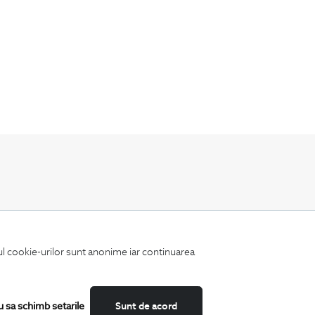
Fii mereu la curent cu noutatile noastre,
oferte speciale si trenduri in moda masculina.
iul cookie-urilor sunt anonime iar continuarea
u sa schimb setarile
Sunt de acord