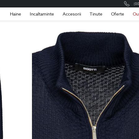
(0
Romania
Roma
Haine
Incaltaminte
Accesorii
Tinute
Oferte
Ou