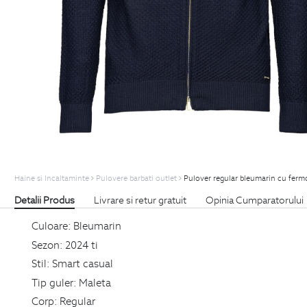
Haine si Incaltaminte
Pulovere barbati outlet
Pulover regular bleumarin cu fermoa
Detalii Produs
Livrare si retur gratuit
Opinia Cumparatorului
Culoare:
Bleumarin
Sezon:
2024 ti
Stil:
Smart casual
Tip guler:
Maleta
Corp:
Regular