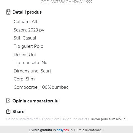
COD:
VXTSBAGHM26A11999
Detalii produs
Culoare:
Alb
Sezon:
2023 pv
Stil:
Casual
Tip guler:
Polo
Desen:
Uni
Tip manseta:
Nu
Dimensiune:
Scurt
Corp:
Slim
Compozitie:
100%bumbac
Opinia cumparatorului
Share
Haine si Incaltaminte
Tricouri exclusiv online outlet
Tricou polo slim alb uni
Livrare gratuita in
easy
box
in 1-5 zile lucratoare.
`