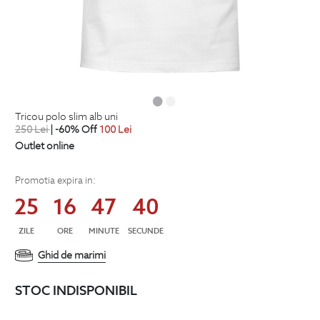
tricou polo slim alb uni
250
Lei
| -60% Off
100
Lei
Outlet online
Promotia expira in:
25
16
47
39
ZILE
ORE
MINUTE
SECUNDE
Ghid de marimi
STOC INDISPONIBIL