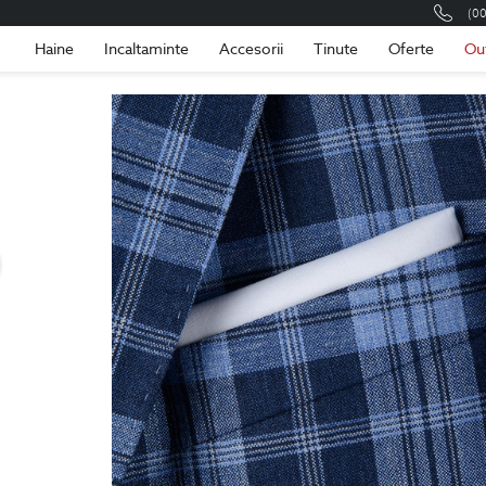
(0
Romania
Roma
Haine
Incaltaminte
Accesorii
Tinute
Oferte
Ou