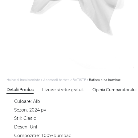
Haine si Incaltaminte
Accesorii barbati
BATISTE
Batista alba bumbac
Detalii Produs
Livrare si retur gratuit
Opinia Cumparatorului
Culoare:
Alb
Sezon:
2024 pv
Stil:
Clasic
Desen:
Uni
Compozitie:
100%bumbac