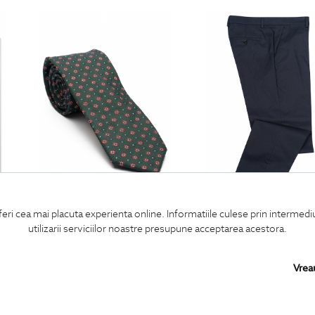
feri cea mai placuta experienta online. Informatiile culese prin intermed
cravata poliester tesut verde print floral
pantaloni slim bleumari
utilizarii serviciilor noastre presupune acceptarea acestora.
190
Lei
450
Lei
Vrea