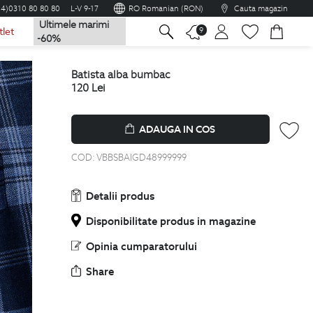
04)0310 80 80 80
L-V 9-17
RO Romanian (RON)
Cauta magazin
Ultimele marimi
na
9
tlet
-60%
batista alba bumbac
120
Lei
ADAUGA IN COS
COD:
VBBSBAIGD48999999
Detalii produs
Disponibilitate produs in magazine
Opinia cumparatorului
Share