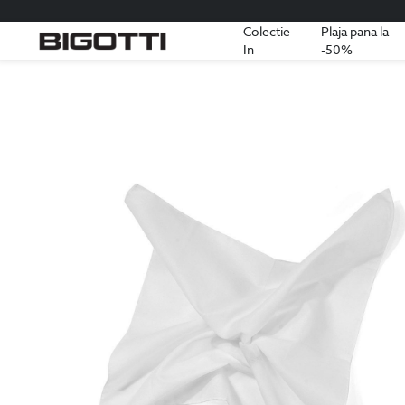
Colectie
Plaja pana la
In
-50%