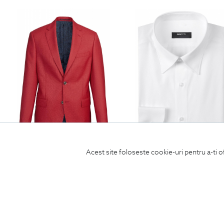
Acest site foloseste cookie-uri pentru a-ti o
sacou canaletto rosu uni
camasa slim alba uni
1390
Lei
390
Lei