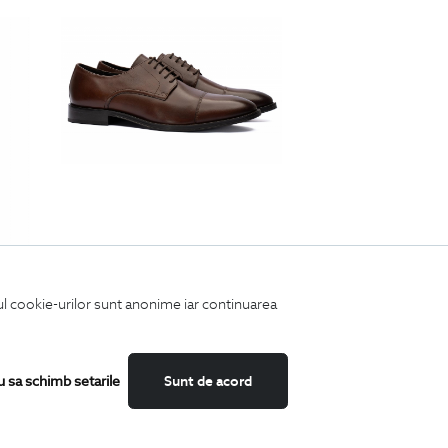
iul cookie-urilor sunt anonime iar continuarea
n uni
pantofi maro piele naturala
690
Lei
u sa schimb setarile
Sunt de acord