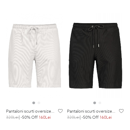
pantaloni scurti oversize albi uni
pantaloni scurti oversize negri uni
320
Lei
| -50% Off
160
Lei
320
Lei
| -50% Off
160
Lei