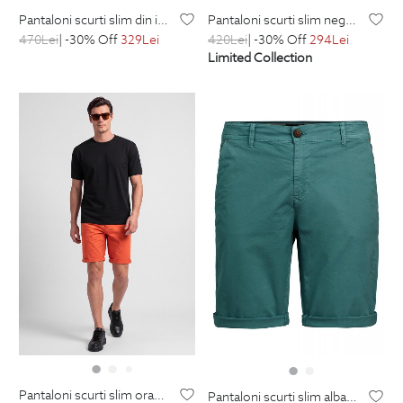
pantaloni scurti slim din in albi uni
pantaloni scurti slim negri uni
470
Lei
| -30% Off
329
Lei
420
Lei
| -30% Off
294
Lei
Limited Collection
pantaloni scurti slim oranj uni
pantaloni scurti slim albastri uni