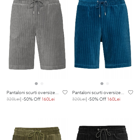
pantaloni scurti oversize gri uni
pantaloni scurti oversize albastri uni
320
Lei
| -50% Off
160
Lei
320
Lei
| -50% Off
160
Lei