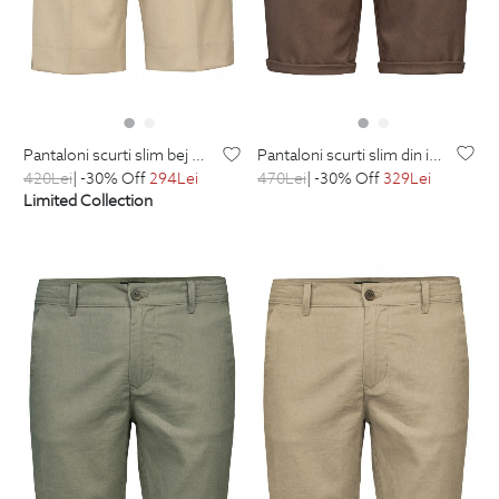
pantaloni scurti slim din in maro uni
pantaloni scurti slim bej uni
470
Lei
| -30% Off
329
Lei
420
Lei
| -30% Off
294
Lei
Limited Collection