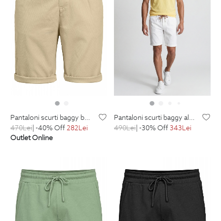
pantaloni scurti baggy bej uni
pantaloni scurti baggy albi uni
470
Lei
| -40% Off
282
Lei
490
Lei
| -30% Off
343
Lei
Outlet Online