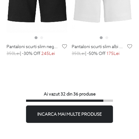
pantaloni scurti slim negri uni
pantaloni scurti slim albi uni
350
Lei
| -30% Off
245
Lei
350
Lei
| -50% Off
175
Lei
Ai vazut 32 din 36 produse
INCARCA MAI MULTE PRODUSE