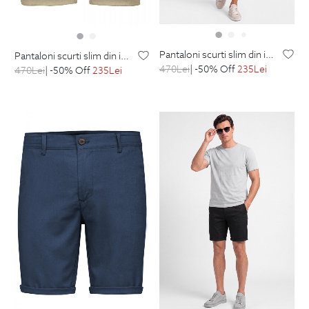
pantaloni scurti slim din in bleu uni
pantaloni scurti slim din in grej uni
470
Lei
| -50% Off
235
Lei
470
Lei
| -50% Off
235
Lei