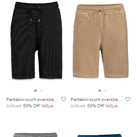
pantaloni scurti oversize negri uni
pantaloni scurti oversize bej uni
320
Lei
| -50% Off
160
Lei
320
Lei
| -50% Off
160
Lei