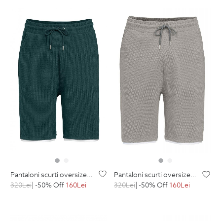
pantaloni scurti oversize verzi uni
pantaloni scurti oversize gri uni
320
Lei
| -50% Off
160
Lei
320
Lei
| -50% Off
160
Lei