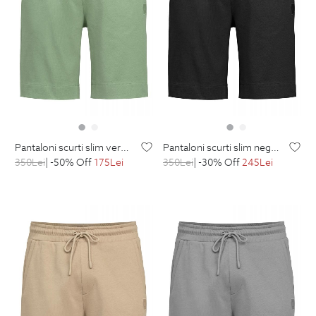
pantaloni scurti slim verzi uni
pantaloni scurti slim negri uni
350
Lei
| -50% Off
175
Lei
350
Lei
| -30% Off
245
Lei