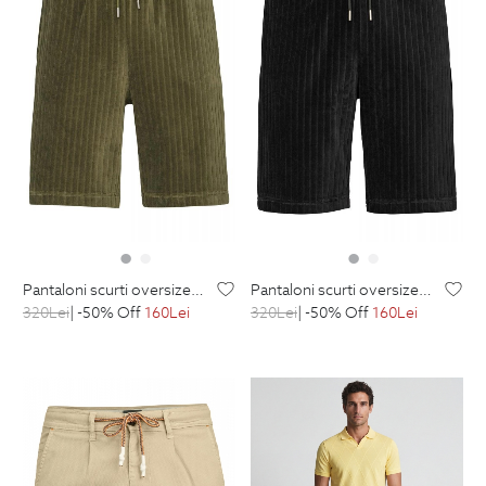
pantaloni scurti oversize kaki uni
pantaloni scurti oversize negri uni
320
Lei
| -50% Off
160
Lei
320
Lei
| -50% Off
160
Lei