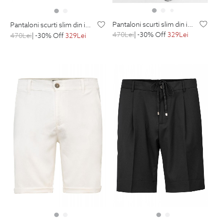
pantaloni scurti slim din in negri uni
pantaloni scurti slim din in albastri uni
470
Lei
| -30% Off
329
Lei
470
Lei
| -30% Off
329
Lei