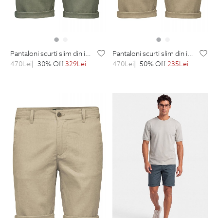
pantaloni scurti slim din in kaki uni
pantaloni scurti slim din in bej uni
470
Lei
| -30% Off
329
Lei
470
Lei
| -50% Off
235
Lei