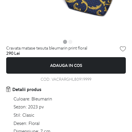
cravata matase tesuta bleumarin print floral
290
Lei
ADAUGA IN COS
COD:
VACRARGHL80919999
Detalii produs
Culoare:
Bleumarin
Sezon:
2023 pv
Stil:
Clasic
Desen:
Floral
Dimensiune:
7 cm