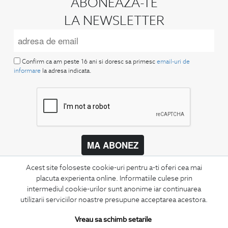
ABONEAZA-TE
LA NEWSLETTER
Confirm ca am peste 16 ani si doresc sa primesc
email-uri de
informare
la adresa indicata.
MA ABONEZ
Fii mereu la curent cu noutatile noastre,
Acest site foloseste cookie-uri pentru a-ti oferi cea mai
oferte speciale si trenduri in moda masculina.
placuta experienta online. Informatiile culese prin
intermediul cookie-urilor sunt anonime iar continuarea
CONCIERGE
utilizarii serviciilor noastre presupune acceptarea acestora.
Termeni si conditii
Vreau sa schimb setarile
Schimburi si retur