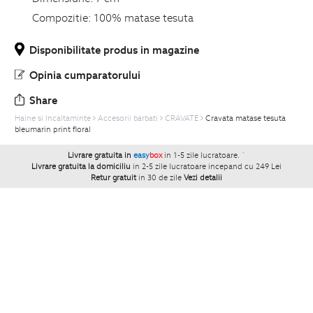
Compozitie:
100% matase tesuta
Disponibilitate produs in magazine
Opinia cumparatorului
Share
Haine si Incaltaminte
Accesorii barbati
CRAVATE
Cravata matase tesuta
bleumarin print floral
Livrare gratuita in
easy
box
in 1-5 zile lucratoare.
`
Livrare gratuita la domiciliu
in 2-5 zile lucratoare incepand cu 249 Lei
Retur gratuit
in 30 de zile
Vezi detalii