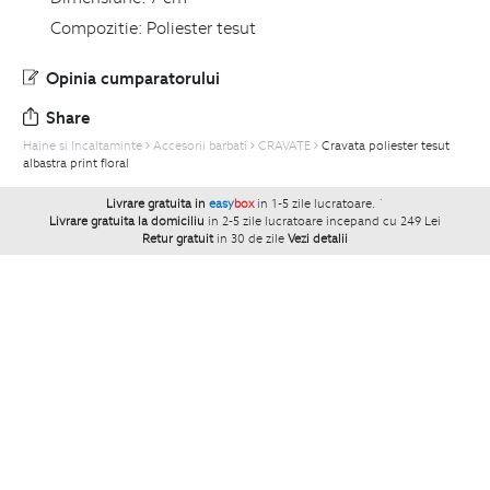
Compozitie:
Poliester tesut
Opinia cumparatorului
Share
Haine si Incaltaminte
Accesorii barbati
CRAVATE
Cravata poliester tesut
albastra print floral
Livrare gratuita in
easy
box
in 1-5 zile lucratoare.
`
Livrare gratuita la domiciliu
in 2-5 zile lucratoare incepand cu 249 Lei
Retur gratuit
in 30 de zile
Vezi detalii