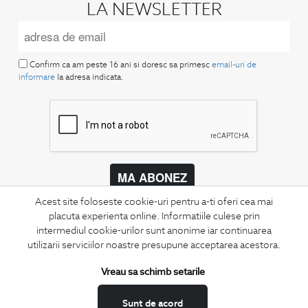
LA NEWSLETTER
Confirm ca am peste 16 ani si doresc sa primesc
email-uri de
informare
la adresa indicata.
MA ABONEZ
Acest site foloseste cookie-uri pentru a-ti oferi cea mai
Fii mereu la curent cu noutatile noastre,
placuta experienta online. Informatiile culese prin
oferte speciale si trenduri in moda masculina.
intermediul cookie-urilor sunt anonime iar continuarea
utilizarii serviciilor noastre presupune acceptarea acestora.
CONCIERGE
Termeni si conditii
Vreau sa schimb setarile
Schimburi si retur
Sunt de acord
Securitatea datelor