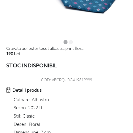
cravata poliester tesut albastra print floral
190
Lei
STOC INDISPONIBIL
COD:
VBCRQU0GX19819999
Detalii produs
Culoare:
Albastru
Sezon:
2022 ti
Stil:
Clasic
Desen:
Floral
Dimensiune:
7 cm