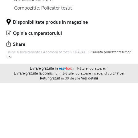
Compozitie:
Poliester tesut
Disponibilitate produs in magazine
Opinia cumparatorului
Share
Haine si Incaltaminte
Accesorii barbati
CRAVATE
Cravata poliester tesut gri
uni
Livrare gratuita in
easy
box
in 1-5 zile lucratoare.
`
Livrare gratuita la domiciliu
in 2-5 zile lucratoare incepand cu 249 Lei
Retur gratuit
in 30 de zile
Vezi detalii