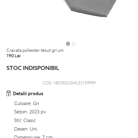
cravata poliester tesut gri uni
190
Lei
STOC INDISPONIBIL
COD:
VBCRQUGHL53159999
Detalii produs
Culoare:
Gri
Sezon:
2023 pv
Stil:
Clasic
Desen:
Uni
Dimensiune:
7 cm