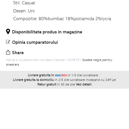
Stil:
Casual
Desen:
Uni
Compozitie:
80%bumbac 18%poliamida 2%lycra
Disponibilitate produs in magazine
Opinia cumparatorului
Share
Haine si Incaltaminte
Accesorii barbati
SOSETE
Sosete negre pentru
sneakers
Livrare gratuita in
easy
box
in 1-5 zile lucratoare.
`
Livrare gratuita la domiciliu
in 2-5 zile lucratoare incepand cu 249 Lei
Retur gratuit
in 30 de zile
Vezi detalii