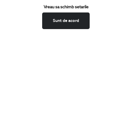
Vreau sa schimb setarile
Schimburi si retur
Securitatea datelor
Sunt de acord
Feedback site
ANPC
SOL
BIGOTTI
Contact
Magazine
Cariere
Intrebari frecvente
Preturi retusuri
Sitemap
SHARE
Facebook