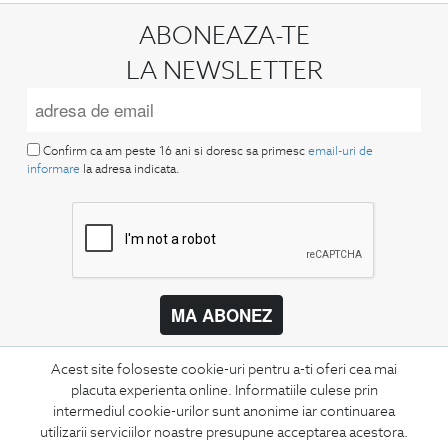
ABONEAZA-TE
LA NEWSLETTER
Confirm ca am peste 16 ani si doresc sa primesc
email-uri de
informare
la adresa indicata.
MA ABONEZ
Fii mereu la curent cu noutatile noastre,
Acest site foloseste cookie-uri pentru a-ti oferi cea mai
oferte speciale si trenduri in moda masculina.
placuta experienta online. Informatiile culese prin
intermediul cookie-urilor sunt anonime iar continuarea
CONCIERGE
utilizarii serviciilor noastre presupune acceptarea acestora.
Termeni si conditii