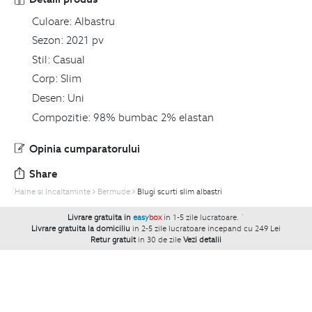
Culoare:
Albastru
Sezon:
2021 pv
Stil:
Casual
Corp:
Slim
Desen:
Uni
Compozitie:
98% bumbac 2% elastan
Opinia cumparatorului
Share
Haine si Incaltaminte
Bermude
Blugi scurti slim albastri
Livrare gratuita in
easy
box
in 1-5 zile lucratoare.
`
Livrare gratuita la domiciliu
in 2-5 zile lucratoare incepand cu 249 Lei
Retur gratuit
in 30 de zile
Vezi detalii