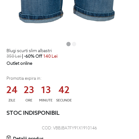
blugi scurti slim albastri
350
Lei
| -60% Off
140
Lei
Outlet online
Promotia expira in:
24
23
13
41
ZILE
ORE
MINUTE
SECUNDE
STOC INDISPONIBIL
COD:
VBBJBA7FY91X1910146
Detalii produs