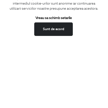
CONCIERGE
intermediul cookie-urilor sunt anonime iar continuarea
utilizarii serviciilor noastre presupune acceptarea acestora.
Termeni si conditii
Schimburi si retur
Vreau sa schimb setarile
Securitatea datelor
Feedback site
Sunt de acord
ANPC
SOL
BIGOTTI
Contact
Magazine
Cariere
Intrebari frecvente
Preturi retusuri
Sitemap
SHARE